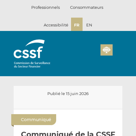
Passer
Professionnels
Consommateurs
au
contenu
Accessibilité
FR
EN
Publié le 15 juin 2026
E
P
P
n
a
a
Communiqué
v
r
r
o
t
t
Communiqué de la CSSF
y
a
a