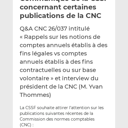
e
g
g
concernant certaines
r
e
e
publications de la CNC
p
r
r
a
s
s
Q&A CNC 26/037 intitulé
r
u
u
« Rappels sur les notions de
e
r
r
m
L
F
comptes annuels établis à des
a
i
a
fins légales vs comptes
i
n
c
annuels établis à des fins
l
k
e
contractuelles ou sur base
e
b
d
o
volontaire » et interview du
I
o
président de la CNC (M. Yvan
n
k
Thommes)
La CSSF souhaite attirer l’attention sur les
publications suivantes récentes de la
Commission des normes comptables
(CNC) :