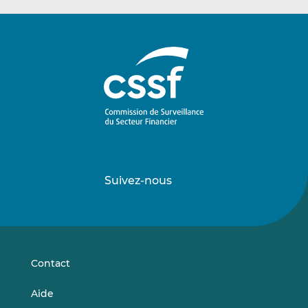
Suivez-nous
Suivez-
Suivez-
nous
nous
sur
sur
LinkedIn
Vimeo
Contact
Aide