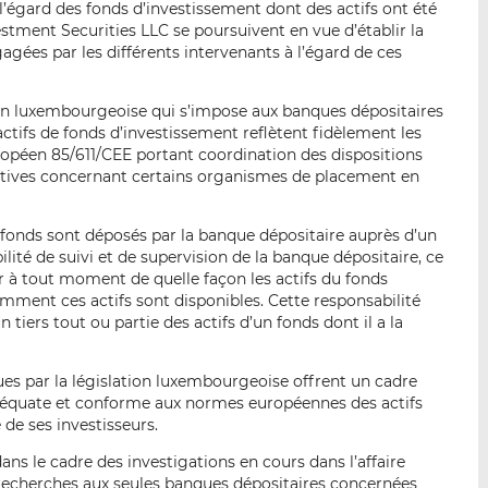
l’égard des fonds d’investissement dont des actifs ont été
p
r
r
stment Securities LLC se poursuivent en vue d’établir la
a
s
s
agées par les différents intervenants à l’égard de ces
r
u
u
e
r
r
tion luxembourgeoise qui s’impose aux banques dépositaires
m
L
F
ifs de fonds d’investissement reflètent fidèlement les
a
i
a
uropéen 85/611/CEE portant coordination des dispositions
i
n
c
ratives concernant certains organismes de placement en
l
k
e
e
b
 fonds sont déposés par la banque dépositaire auprès d’un
d
o
ilité de suivi et de supervision de la banque dépositaire, ce
I
o
ir à tout moment de quelle façon les actifs du fonds
n
k
omment ces actifs sont disponibles. Cette responsabilité
un tiers tout ou partie des actifs d’un fonds dont il a la
ues par la législation luxembourgeoise offrent un cadre
déquate et conforme aux normes européennes des actifs
de ses investisseurs.
ans le cadre des investigations en cours dans l’affaire
recherches aux seules banques dépositaires concernées