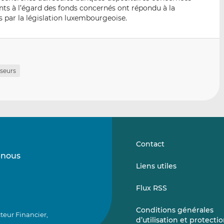
ants à l’égard des fonds concernés ont répondu à la
us par la législation luxembourgeoise.
sseurs
Contact
-nous
Suivez-
Suivez-
Liens utiles
nous
nous
sur
sur
Flux RSS
LinkedIn
Vimeo
Conditions générales
teur Financier,
d’utilisation et protecti