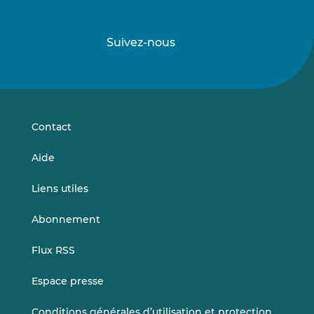
Suivez-nous
Suivez-
Suivez-
nous
nous
sur
sur
LinkedIn
Vimeo
Contact
Aide
Liens utiles
Abonnement
Flux RSS
Espace presse
Conditions générales d’utilisation et protection