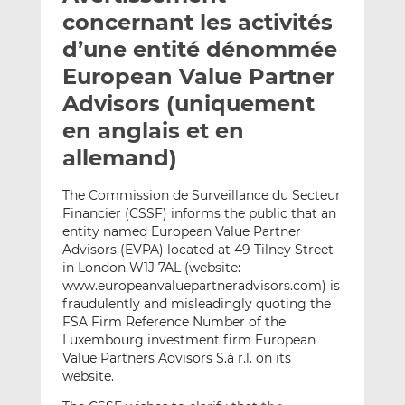
e
g
g
concernant les activités
r
e
e
d’une entité dénommée
p
r
r
European Value Partner
a
s
s
r
u
u
Advisors (uniquement
e
r
r
en anglais et en
m
L
F
allemand)
a
i
a
i
n
c
The Commission de Surveillance du Secteur
l
k
e
Financier (CSSF) informs the public that an
e
b
entity named European Value Partner
d
o
Advisors (EVPA) located at 49 Tilney Street
I
o
in London W1J 7AL (website:
n
k
www.europeanvaluepartneradvisors.com) is
fraudulently and misleadingly quoting the
FSA Firm Reference Number of the
Luxembourg investment firm European
Value Partners Advisors S.à r.l. on its
website.