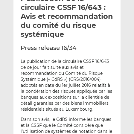
e
g
g
circulaire CSSF 16/643 :
r
e
e
Avis et recommandation
p
r
r
du comité du risque
a
s
s
r
u
u
systémique
e
r
r
m
L
F
Press release 16/34
a
i
a
i
n
c
La publication de la circulaire CSSF 16/643
l
k
e
de ce jour fait suite aux avis et
recommandation du Comité du Risque
e
b
Systémique (« CdRS ») (CRS/2016/004)
d
o
adoptés en date du 1er juillet 2016 relatifs à
I
o
la pondération des risques appliquée par les
n
k
banques aux expositions sur la clientèle de
détail garanties par des biens immobiliers
résidentiels situés au Luxembourg.
Dans son avis, le CdRS informe les banques
et la CSSF que le Comité considère que
l’utilisation de systèmes de notation dans le