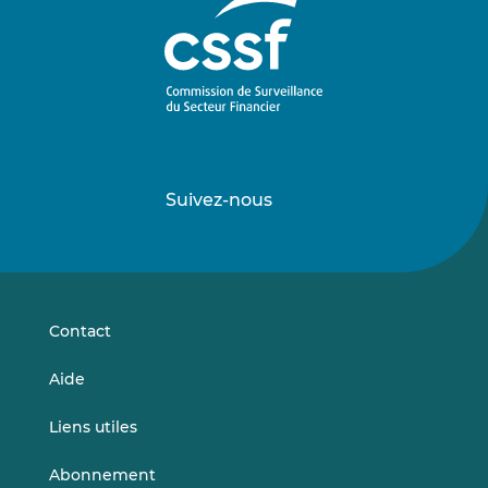
Suivez-nous
Suivez-
Suivez-
nous
nous
sur
sur
LinkedIn
Vimeo
Contact
Aide
Liens utiles
Abonnement