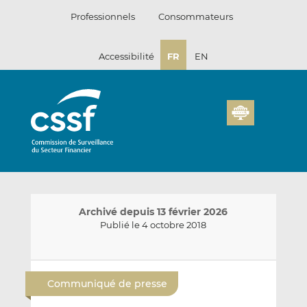
Passer
Professionnels
Consommateurs
au
contenu
Accessibilité
FR
EN
Archivé depuis 13 février 2026
Publié le 4 octobre 2018
E
P
P
n
a
a
Communiqué de presse
v
r
r
o
t
t