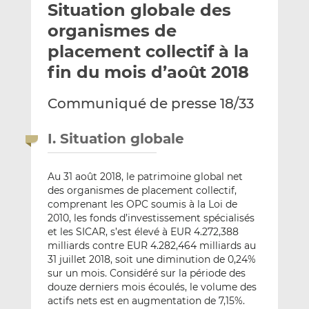
Situation globale des
y
a
a
e
g
g
organismes de
r
e
e
placement collectif à la
p
r
r
fin du mois d’août 2018
a
s
s
r
u
u
Communiqué de presse 18/33
e
r
r
m
L
F
a
i
a
I. Situation globale
i
n
c
l
k
e
Au 31 août 2018, le patrimoine global net
e
b
des organismes de placement collectif,
d
o
comprenant les OPC soumis à la Loi de
I
o
2010, les fonds d’investissement spécialisés
n
k
et les SICAR, s’est élevé à EUR 4.272,388
milliards contre EUR 4.282,464 milliards au
31 juillet 2018, soit une diminution de 0,24%
sur un mois. Considéré sur la période des
douze derniers mois écoulés, le volume des
actifs nets est en augmentation de 7,15%.