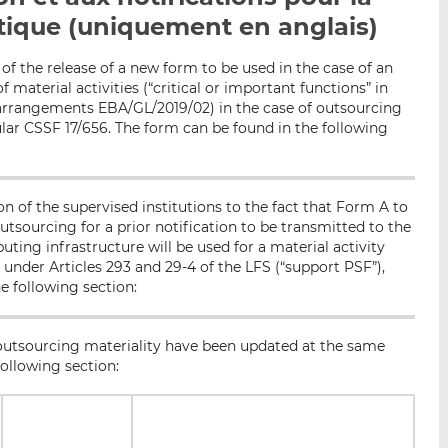
p
r
r
tique (uniquement en anglais)
a
s
s
r
u
u
of the release of a new form to be used in the case of an
e
r
r
 material activities (“critical or important functions” in
arrangements EBA/GL/2019/02) in the case of outsourcing
m
L
F
lar CSSF 17/656. The form can be found in the following
a
i
a
i
n
c
l
k
e
e
b
 of the supervised institutions to the fact that Form A to
d
o
tsourcing for a prior notification to be transmitted to the
ing infrastructure will be used for a material activity
I
o
 under Articles 293 and 29-4 of the LFS (“support PSF”),
n
k
e following section:
 outsourcing materiality have been updated at the same
ollowing section: