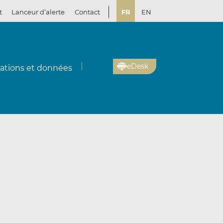
t
Lanceur d’alerte
Contact
FR
EN
eDesk
cations et données