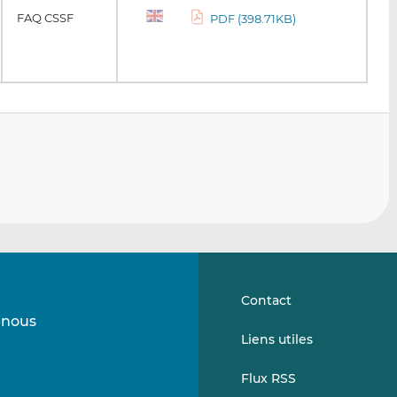
FAQ CSSF
PDF (398.71KB)
Contact
-nous
Suivez-
Suivez-
Liens utiles
nous
nous
sur
sur
Flux RSS