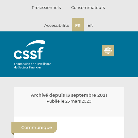
Passer
Professionnels
Consommateurs
au
contenu
Accessibilité
FR
EN
Archivé depuis 13 septembre 2021
Publié le 25 mars 2020
E
P
P
n
a
a
Communiqué
v
r
r
o
t
t