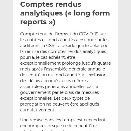
Comptes rendus
y
a
a
e
g
g
analytiques (« long form
r
e
e
reports »)
p
r
r
a
s
s
Compte tenu de l’impact du COVID-19 sur
r
u
u
les entités et fonds audités ainsi que sur les
e
r
r
auditeurs, la CSSF a décidé que le délai pour
m
L
F
la remise des comptes rendus analytiques
pourra, le cas échéant, être
a
i
a
exceptionnellement prolongé jusqu’à quatre
i
n
c
mois après l’assemblée générale annuelle
l
k
e
de l’entité ou du fonds audité, à l’exclusion
e
b
des délais accordés à ces mêmes
d
o
assemblées générales annuelles par le
I
o
gouvernement par le biais de mesures
n
k
exceptionnelles. Les deux types de
prorogation ne peuvent être appliqués
cumulativement.
Une remise dans les temps est cependant
encouragée, lorsque celle-ci peut être