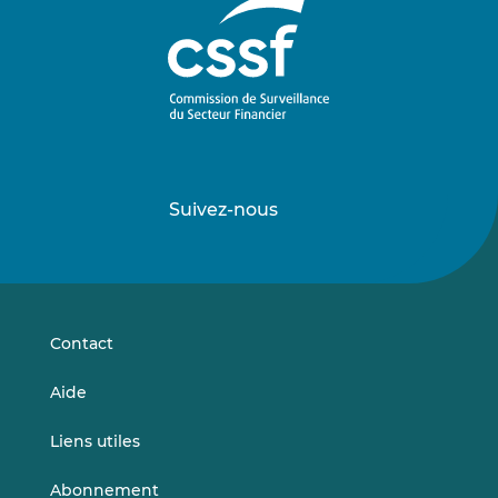
Suivez-nous
Suivez-
Suivez-
nous
nous
sur
sur
LinkedIn
Vimeo
Contact
Aide
Liens utiles
Abonnement