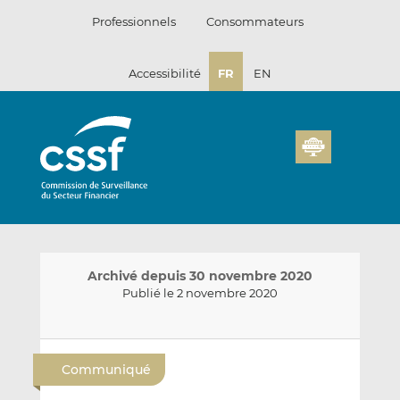
Passer
Professionnels
Consommateurs
au
contenu
Accessibilité
FR
EN
Archivé depuis 30 novembre 2020
Publié le 2 novembre 2020
E
P
P
n
a
a
Communiqué
v
r
r
o
t
t