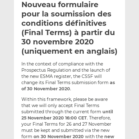
Nouveau formulaire
y
a
a
e
g
g
pour la soumission des
r
e
e
conditions définitives
p
r
r
(Final Terms) à partir du
a
s
s
r
u
u
30 novembre 2020
e
r
r
(uniquement en anglais)
m
L
F
a
i
a
In the context of compliance with the
i
n
c
Prospectus Regulation and the launch of
l
k
e
the new ESMA register, the CSSF will
e
b
change its Final Terms submission form
as
of 30 November 2020
.
d
o
I
o
Within this framework, please be aware
n
k
that we will only accept Final Terms
submitted through the current form
until
25 November 2020 16:00 CET
. Therefore,
your Final Terms for 26 and 27 November
must be kept and submitted via the new
form
on 30 November 2020
with the
new