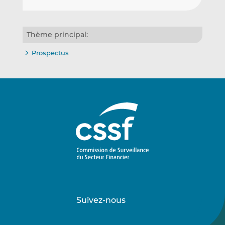
Thème principal:
Prospectus
Suivez-nous
Suivez-
Suivez-
nous
nous