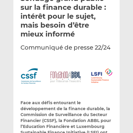
e
g
g
sur la finance durable :
r
e
e
intérêt pour le sujet,
p
r
r
mais besoin d’être
a
s
s
r
u
u
mieux informé
e
r
r
m
L
F
Communiqué de presse 22/24
a
i
a
i
n
c
l
k
e
e
b
d
o
I
o
n
k
Face aux défis entourant le
développement de la finance durable, la
Commission de Surveillance du Secteur
Financier (CSSF), la Fondation ABBL pour
l’Education Financière et Luxembourg
Sustainable Finance Initiative (LSFI) ont