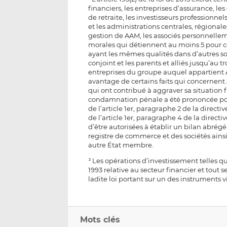
financiers, les entreprises d’assurance, l
de retraite, les investisseurs professionnels
et les administrations centrales, régional
gestion de AAM, les associés personnelle
morales qui détiennent au moins 5 pour c
ayant les mêmes qualités dans d’autres so
conjoint et les parents et alliés jusqu’au 
entreprises du groupe auquel appartient AA
avantage de certains faits qui concernent A
qui ont contribué à aggraver sa situation 
condamnation pénale a été prononcée pou
de l’article 1er, paragraphe 2 de la direc
de l’article 1er, paragraphe 4 de la directi
d’être autorisées à établir un bilan abré
registre de commerce et des sociétés ains
autre État membre.
Les opérations d’investissement telles que 
2
1993 relative au secteur financier et tout se
ladite loi portant sur un des instruments vis
Mots clés