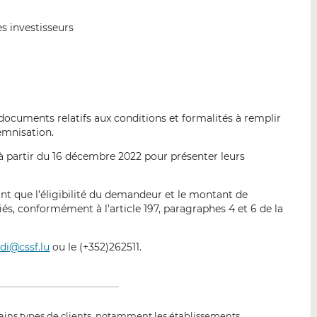
s investisseurs
s documents relatifs aux conditions et formalités à remplir
demnisation.
s à partir du 16 décembre 2022 pour présenter leurs
t que l’éligibilité du demandeur et le montant de
fiés, conformément à l’article 197, paragraphes 4 et 6 de la
di@cssf.lu
ou le (+352)262511.
certains types de clients, notamment les établissements