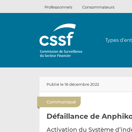
Passer
Professionnels
Consommateurs
au
contenu
Types d’ent
Publié le 16 décembre 2022
Communiqué
Défaillance de Anphik
Activation du Système d’ind