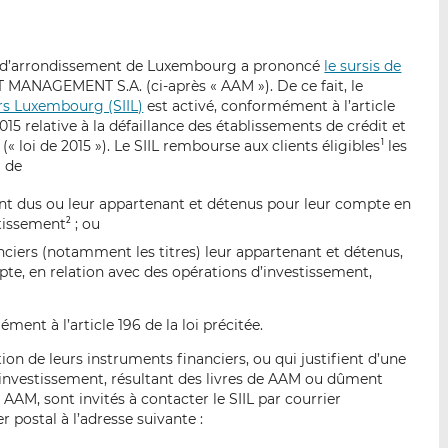
p
r
r
a
s
s
r
u
u
al d’arrondissement de Luxembourg a prononcé
le sursis de
e
r
r
ANAGEMENT S.A. (ci-après « AAM »). De ce fait, le
m
L
F
rs Luxembourg (SIIL)
est activé, conformément à l’article
a
i
a
015 relative à la défaillance des établissements de crédit et
« loi de 2015 »). Le SIIL rembourse aux clients éligibles
les
1
i
n
c
M de
l
k
e
e
b
ant dus ou leur appartenant et détenus pour leur compte en
d
o
stissement
; ou
2
I
o
anciers (notamment les titres) leur appartenant et détenus,
n
k
te, en relation avec des opérations d’investissement,
ent à l’article 196 de la loi précitée.
tion de leurs instruments financiers, ou qui justifient d’une
’investissement, résultant des livres de AAM ou dûment
e AAM, sont invités à contacter le SIIL par courrier
r postal à l’adresse suivante :