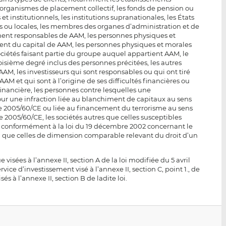
es organismes de placement collectif, les fonds de pension ou
 et institutionnels, les institutions supranationales, les États
es ou locales, les membres des organes d’administration et de
ment responsables de AAM, les personnes physiques et
ent du capital de AAM, les personnes physiques et morales
ciétés faisant partie du groupe auquel appartient AAM, le
troisième degré inclus des personnes précitées, les autres
M, les investisseurs qui sont responsables ou qui ont tiré
AM et qui sont à l’origine de ses difficultés financières ou
financière, les personnes contre lesquelles une
r une infraction liée au blanchiment de capitaux au sens
tive 2005/60/CE ou liée au financement du terrorisme au sens
ve 2005/60/CE, les sociétés autres que celles susceptibles
gé conformément à la loi du 19 décembre 2002 concernant le
i que celles de dimension comparable relevant du droit d’un
visées à l’annexe II, section A de la loi modifiée du 5 avril
rvice d’investissement visé à l’annexe II, section C, point 1., de
és à l’annexe II, section B de ladite loi.