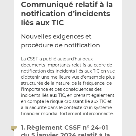
Communiqué relatif à la
y
a
a
e
g
g
notification d’incidents
r
e
e
liés aux TIC
p
r
r
a
s
s
Nouvelles exigences et
r
u
u
procédure de notification
e
r
r
m
L
F
La CSSF a publié aujourd’hui deux
a
i
a
documents importants relatifs au cadre de
i
n
c
notification des incidents liés aux TIC en vue
l
k
e
d’obtenir une meilleure vue d’ensemble plus
e
b
structurée de la nature, de la fréquence, de
d
o
l’importance et des conséquences des
I
o
incidents liés aux TIC, en prenant également
en compte le risque croissant lié aux TIC et
n
k
à la sécurité dans le contexte d’un système
financier mondial fortement interconnecté.
1. Règlement CSSF n° 24-01
du 5 janvier 2024 relatif à la