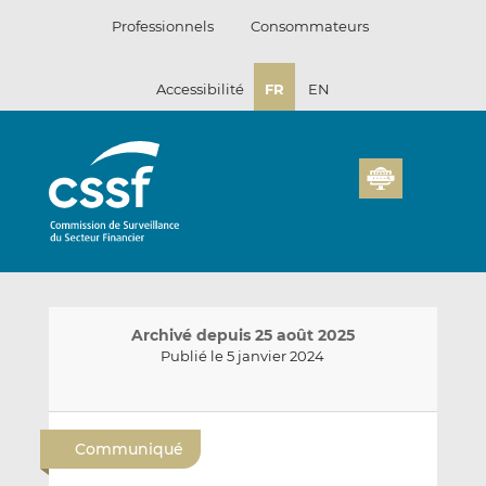
Passer
Professionnels
Consommateurs
au
contenu
Accessibilité
FR
EN
Archivé depuis 25 août 2025
Publié le 5 janvier 2024
E
P
P
n
a
a
Communiqué
v
r
r
o
t
t