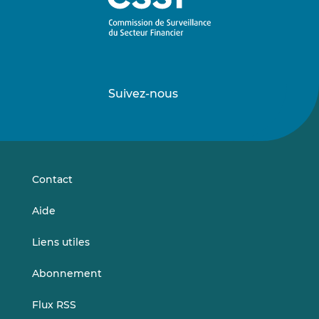
Suivez-nous
Suivez-
Suivez-
nous
nous
sur
sur
LinkedIn
Vimeo
Contact
Aide
Liens utiles
Abonnement
Flux RSS