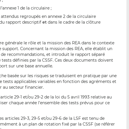
 ;
’annexe 1 de la circulaire ;
ttendus regroupés en annexe 2 de la circulaire
du rapport descriptif
et
dans le cadre de la clôture
ière générale le rôle et la mission des REA dans le contexte
 support. Concernant la mission des REA, elle établit un
e de recommandations, et introduit le rapport séparé
 tests définies par la CSSF. Ces deux documents doivent
port sur une base annuelle.
che basée sur les risques se traduisent en pratique par une
e tests applicables variables en fonction des agréments et
r au secteur financier.
ticle 29-1 et/ou 29-2 de la loi du 5 avril 1993 relative au
éaliser chaque année l’ensemble des tests prévus pour ce
 articles 29-3, 29-5 et/ou 29-6 de la LSF est tenu de
rmément à un plan de rotation fixé par la CSSF (se référer