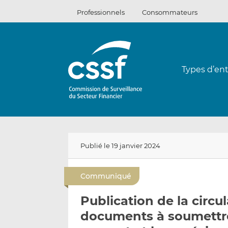
Passer
Professionnels
Consommateurs
au
contenu
Types d’ent
Publié le 19 janvier 2024
Communiqué
Publication de la circu
documents à soumettre