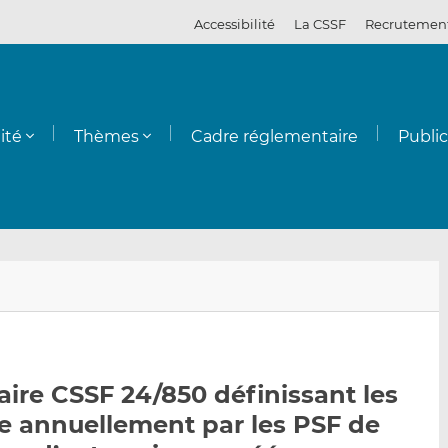
Accessibilité
La CSSF
Recrutemen
ité
Thèmes
Cadre réglementaire
Publi
E
P
P
n
a
a
v
r
r
o
t
t
y
a
a
laire CSSF 24/850 définissant les
e
g
g
 annuellement par les PSF de
r
e
e