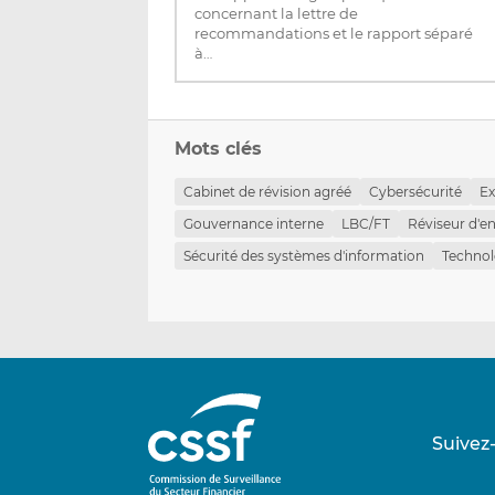
concernant la lettre de
recommandations et le rapport séparé
à…
Mots clés
Cabinet de révision agréé
Cybersécurité
Ex
Gouvernance interne
LBC/FT
Réviseur d'en
Sécurité des systèmes d'information
Technol
Suivez