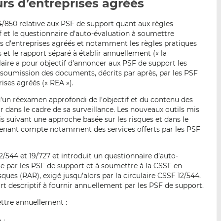
urs d’entreprises agréés
p
r
r
a
s
s
4/850 relative aux PSF de support quant aux règles
r
u
u
f et le questionnaire d’auto-évaluation à soumettre
e
r
r
rs d’entreprises agréés et notamment les règles pratiques
m
L
F
t le rapport séparé à établir annuellement (« la
a
i
a
culaire a pour objectif d’annoncer aux PSF de support les
i
n
c
 soumission des documents, décrits par après, par les PSF
rises agréés (« REA »).
l
k
e
e
b
d’un réexamen approfondi de l’objectif et du contenu des
d
o
 dans le cadre de sa surveillance. Les nouveaux outils mis
I
o
nis suivant une approche basée sur les risques et dans le
n
k
 tenant compte notamment des services offerts par les PSF
12/544 et 19/727 et introduit un questionnaire d’auto-
le par les PSF de support et à soumettre à la CSSF en
ues (RAR), exigé jusqu’alors par la circulaire CSSF 12/544.
rt descriptif à fournir annuellement par les PSF de support.
ettre annuellement :