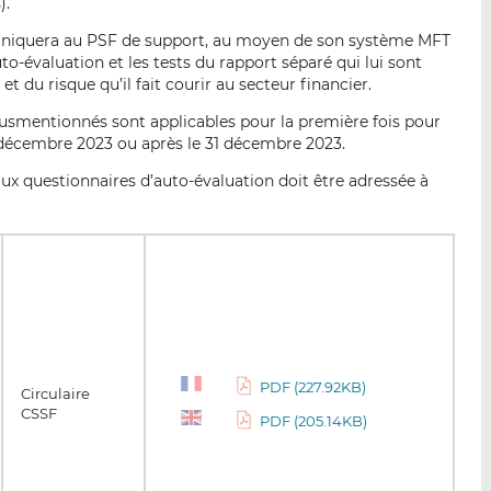
).
uniquera au PSF de support, au moyen de son système MFT
to-évaluation et les tests du rapport séparé qui lui sont
t du risque qu’il fait courir au secteur financier.
susmentionnés sont applicables pour la première fois pour
 décembre 2023 ou après le 31 décembre 2023.
 aux questionnaires d’auto-évaluation doit être adressée à
PDF (227.92KB)
Circulaire
CSSF
PDF (205.14KB)