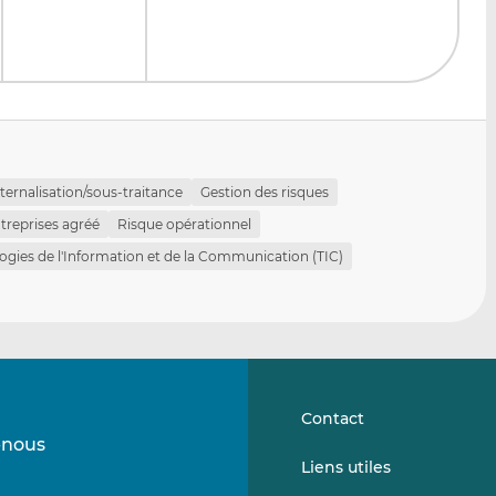
ternalisation/sous-traitance
Gestion des risques
treprises agréé
Risque opérationnel
ogies de l'Information et de la Communication (TIC)
Contact
-nous
Suivez-
Suivez-
Liens utiles
nous
nous