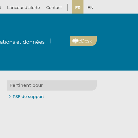
t
Lanceur d’alerte
Contact
FR
EN
eDesk
cations et données
Pertinent pour
PSF de support