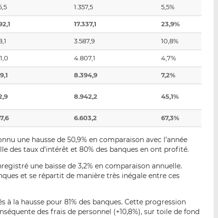
6,5
1.357,5
5,5%
92,1
17.337,1
23,9%
8,1
3.587,9
10,8%
1,0
4.807,1
4,7%
9,1
8.394,9
7,2%
2,9
8.942,2
45,1%
7,6
6.603,2
67,3%
onnu une hausse de 50,9% en comparaison avec l’année
le des taux d’intérêt et 80% des banques en ont profité.
registré une baisse de 3,2% en comparaison annuelle.
ques et se répartit de manière très inégale entre ces
tés à la hausse pour 81% des banques. Cette progression
nséquente des frais de personnel (+10,8%), sur toile de fond