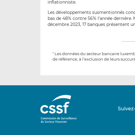
inflationniste.
Les développements susmentionnés condu
bas de 48% contre 56% l’année dernière. M
décembre 2023, 17 banques présentent un
Les données du secteur bancaire luxembo
1
de référence, à l’exclusion de leurs succurs
Suivez