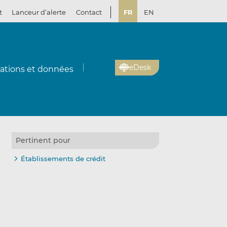
t
Lanceur d’alerte
Contact
FR
EN
eDesk
cations et données
Pertinent pour
Établissements de crédit