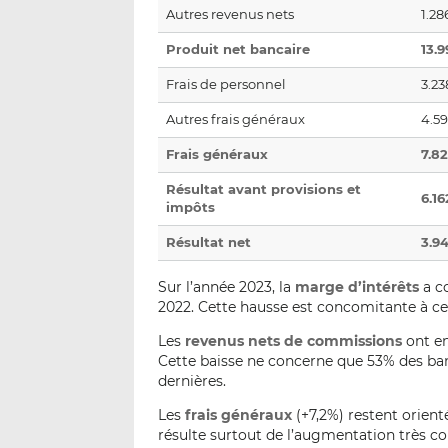
Autres revenus nets
1.28
Produit net bancaire
13.9
Frais de personnel
3.23
Autres frais généraux
4.59
Frais généraux
7.82
Résultat avant provisions et
6.16
impôts
Résultat net
3.94
Sur l’année 2023, la
marge d’intérêts
a c
2022. Cette hausse est concomitante à cel
Les
revenus nets de commissions
ont en
Cette baisse ne concerne que 53% des ban
dernières.
Les
frais généraux
(+7,2%) restent orien
résulte surtout de l’augmentation très co