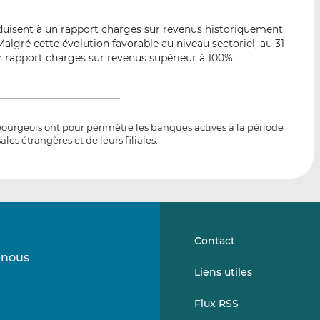
isent à un rapport charges sur revenus historiquement
algré cette évolution favorable au niveau sectoriel, au 31
 rapport charges sur revenus supérieur à 100%.
urgeois ont pour périmètre les banques actives à la période
ales étrangères et de leurs filiales.
Contact
-nous
Suivez-
Suivez-
Liens utiles
nous
nous
sur
sur
Flux RSS
LinkedIn
Vimeo