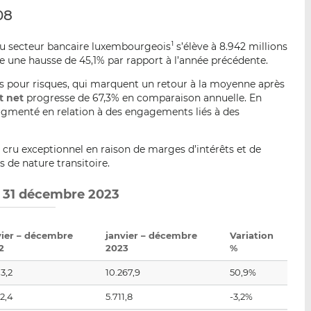
p
r
r
08
a
s
s
r
u
u
u secteur bancaire luxembourgeois
s’élève à 8.942 millions
1
e
r
r
e une hausse de 45,1% par rapport à l’année précédente.
m
L
F
s pour risques, qui marquent un retour à la moyenne après
a
i
a
t net
progresse de 67,3% en comparaison annuelle. En
i
n
c
ugmenté en relation à des engagements liés à des
l
k
e
e
b
cru exceptionnel en raison de marges d’intérêts et de
d
o
s de nature transitoire.
I
o
n
k
u 31 décembre 2023
vier – décembre
janvier – décembre
Variation
2
2023
%
3,2
10.267,9
50,9%
2,4
5.711,8
-3,2%