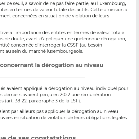
r ce seuil, à savoir de ne pas faire partie, au Luxembourg,
antes en termes de valeur totale des actifs. Cette omission a
ement concernées en situation de violation de leurs
ative à l’importance des entités en termes de valeur totale
cas de doute, avant d’appliquer une quelconque dérogation,
entité concernée d’interroger la CSSF (au besoin
nt au sein du marché luxembourgeois.
 concernant la dérogation au niveau
és avaient appliqué la dérogation au niveau individuel pour
es derniers avaient perçu en 2022 une rémunération
s (art. 38-22, paragraphe 3 de la LSF).
ent par ailleurs pas appliquer la dérogation au niveau
ouvées en situation de violation de leurs obligations légales
sue de ses constatations