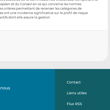
ropéen et du Conseil en ce qui concerne les normes
s critères permettant de recenser les catégories de
es ont une incidence significative sur le profil de risque
ctifs dont elle assure la gestion
Contact
-nous
Suivez-
Suivez-
Liens utiles
nous
nous
sur
sur
Flux RSS
LinkedIn
Vimeo