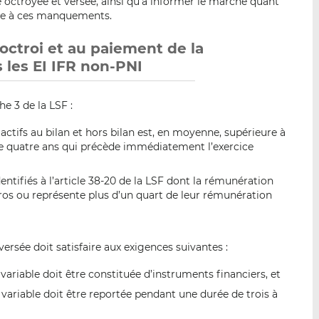
 octroyée et versée, ainsi qu’à informer le marché quant
nse à ces manquements.
l’octroi et au paiement de la
 les EI IFR non-PNI
e 3 de la LSF :
 actifs au bilan et hors bilan est, en moyenne, supérieure à
de quatre ans qui précède immédiatement l’exercice
tifiés à l’article 38-20 de la LSF dont la rémunération
ros ou représente plus d’un quart de leur rémunération
ersée doit satisfaire aux exigences suivantes :
riable doit être constituée d’instruments financiers, et
ariable doit être reportée pendant une durée de trois à