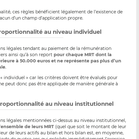
alité, ces règles bénéficient légalement de l’existence de
hacun d’un champ d’application propre.
proportionnalité au niveau individuel
ons légales tendant au paiement de la rémunération
ers ainsi qu’à son report
pour chaque MRT dont la
érieure à 50.000 euros et ne représente pas plus d’un
ale
.
 individuel » car les critères doivent être évalués pour
e peut donc pas être appliquée de manière générale à
proportionnalité au niveau institutionnel
ns légales mentionnées ci-dessus au niveau institutionnel,
l’ensemble de leurs MRT
(quel que soit le montant de leur
leur de leurs actifs au bilan et hors bilan est, en moyenne,
ériode de quatre ans qui précède immédiatement l’exercice