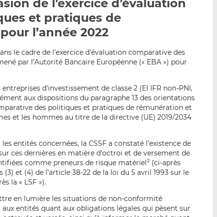
sion de l’exercice d’évaluation
p
r
r
ques et pratiques de
a
s
s
r
u
u
 pour l’année 2022
e
r
r
m
L
F
ans le cadre de l’exercice d’évaluation comparative des
a
i
a
mené par l’Autorité Bancaire Européenne (« EBA ») pour
i
n
c
l
k
e
ntreprises d’investissement de classe 2 (EI IFR non-PNI,
e
b
mément aux dispositions du paragraphe 13 des orientations
d
o
omparative des politiques et pratiques de rémunération et
I
o
es et les hommes au titre de la directive (UE) 2019/2034
n
k
les entités concernées, la CSSF a constaté l’existence de
 sur ces dernières en matière d’octroi et de versement de
ntifiées comme preneurs de risque matériel
(ci-après
2
3) et (4) de l’article 38-22 de la loi du 5 avril 1993 sur le
ès la « LSF »).
re en lumière les situations de non-conformité
l aux entités quant aux obligations légales qui pèsent sur