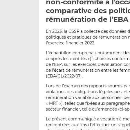
non-conformité à l’occa
comparative des politi
rémunération de l’EBA
En 2023, la CSSF a collecté des données d
politiques et pratiques de rémunération 
l’exercice financier 2022.
L’échantillon comprenait notamment des e
ci-après les « entités »)
, choisies confor
1
de l’EBA sur les exercices d’évaluation c
de l’écart de rémunération entre les femm
(EBA/GL/2022/07).
Lors de l’examen des rapports soumis par 
violations des obligations légales pesant
rémunération variable aux personnes ide
« MRT »), telles que fixées aux paragraphes (
secteur financier, telle qu’amendée (ci-apr
Le présent communiqué a vocation à mett
rencontrées aux fins d’effectuer un rappe