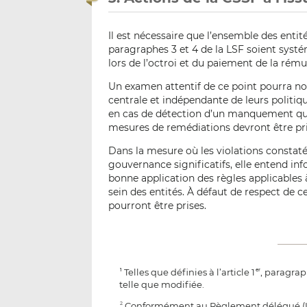
Il est nécessaire que l’ensemble des entité
paragraphes 3 et 4 de la LSF soient sys
lors de l’octroi et du paiement de la rému
Un examen attentif de ce point pourra no
centrale et indépendante de leurs politique
en cas de détection d’un manquement que
mesures de remédiations devront être p
Dans la mesure où les violations constaté
gouvernance significatifs, elle entend info
bonne application des règles applicables 
sein des entités. À défaut de respect de ce
pourront être prises.
Telles que définies à l’article 1
, paragraph
1
er
telle que modifiée.
Conformément au Règlement délégué (UE)
2