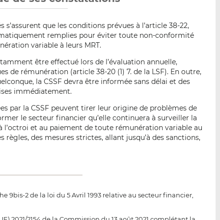
s s’assurent que les conditions prévues à l’article 38-22,
tématiquement remplies pour éviter toute non-conformité
nération variable à leurs MRT.
tamment être effectué lors de l’évaluation annuelle,
s de rémunération (article 38-20 (1) 7. de la LSF). En outre,
lconque, la CSSF devra être informée sans délai et des
rises immédiatement.
es par la CSSF peuvent tirer leur origine de problèmes de
rmer le secteur financier qu’elle continuera à surveiller la
à l’octroi et au paiement de toute rémunération variable au
s règles, des mesures strictes, allant jusqu’à des sanctions,
e 9bis-2 de la loi du 5 Avril 1993 relative au secteur financier,
 2021/2154 de la Commission du 13 août 2021 complétant la