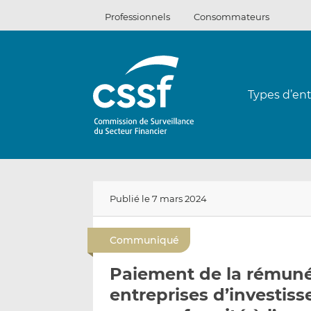
Passer
Professionnels
Consommateurs
au
contenu
Types d’ent
Publié le 7 mars 2024
Communiqué
Paiement de la rémunér
entreprises d’investis