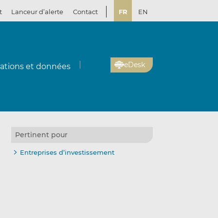
t
Lanceur d’alerte
Contact
FR
EN
eDesk
cations et données
Pertinent pour
Entreprises d’investissement