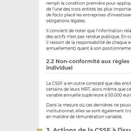
rempli la condition première pour applique
de l’une des trois entités les plus import
de facto
placé les entreprises d’investiss
obligations légales.
Il convient de noter que l’information rel
des actifs n’est pas rendue publique. En 
il ressort de la responsabilité de chaque 
annuellement) quant à son positionneme
2.2 Non-conformité aux règles
individuel
La CSSF a en outre constaté que des entit
certains de leurs MRT, alors même que c
variable annuelle supérieure à 50.000 euro
Dans la mesure où ces dernières ne pouvai
institutionnel, elles se sont également tr
en matière de rémunération variable.
3. Actions de la CSSF à l’is