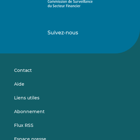
Suivez-nous
Suivez-
Suivez-
nous
nous
sur
sur
LinkedIn
Vimeo
Contact
Aide
Liens utiles
Abonnement
Flux RSS
Espace presse