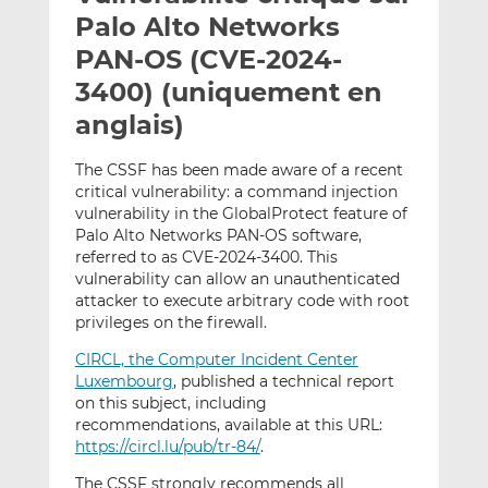
e
g
g
Palo Alto Networks
r
e
e
PAN-OS (CVE-2024-
p
r
r
3400) (uniquement en
a
s
s
r
u
u
anglais)
e
r
r
m
L
F
The CSSF has been made aware of a recent
critical vulnerability: a command injection
a
i
a
vulnerability in the GlobalProtect feature of
i
n
c
Palo Alto Networks PAN-OS software,
l
k
e
referred to as CVE-2024-3400. This
e
b
vulnerability can allow an unauthenticated
d
o
attacker to execute arbitrary code with root
I
o
privileges on the firewall.
n
k
CIRCL, the Computer Incident Center
Luxembourg
, published a technical report
on this subject, including
recommendations, available at this URL:
https://circl.lu/pub/tr-84/
.
The CSSF strongly recommends all