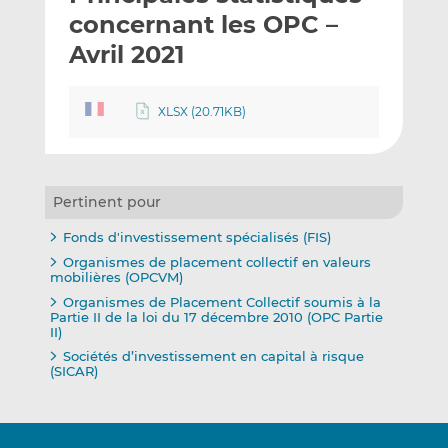
e
g
g
concernant les OPC –
r
e
e
Avril 2021
p
r
r
a
s
s
r
u
u
XLSX (20.71KB)
e
r
r
m
L
F
a
i
a
i
n
c
Pertinent pour
l
k
e
Fonds d'investissement spécialisés (FIS)
e
b
Organismes de placement collectif en valeurs
d
o
mobilières (OPCVM)
I
o
Organismes de Placement Collectif soumis à la
n
k
Partie II de la loi du 17 décembre 2010 (OPC Partie
II)
Sociétés d’investissement en capital à risque
(SICAR)