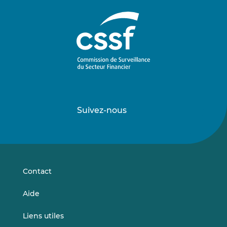
Suivez-nous
Suivez-
Suivez-
nous
nous
sur
sur
LinkedIn
Vimeo
Contact
Aide
Liens utiles