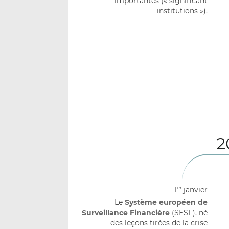
importantes (« significant
institutions »).
2
1
janvier
er
Le
Système européen de
Surveillance Financière
(SESF), né
des leçons tirées de la crise