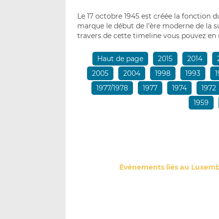
Le 17 octobre 1945 est créée la fonction 
marque le début de l’ère moderne de la s
travers de cette timeline vous pouvez en r
Haut de page
2015
2014
2005
2004
1998
1993
1
1977/1978
1977
1974
1972
1959
Événements liés au Luxem