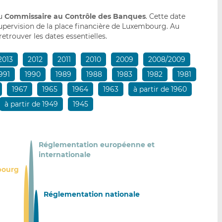
du
Commissaire au Contrôle des Banques
. Cette date
upervision de la place financière de Luxembourg. Au
etrouver les dates essentielles.
2013
2012
2011
2010
2009
2008/2009
991
1990
1989
1988
1983
1982
1981
1967
1965
1964
1963
à partir de 1960
à partir de 1949
1945
Réglementation européenne et
internationale
bourg
Réglementation nationale