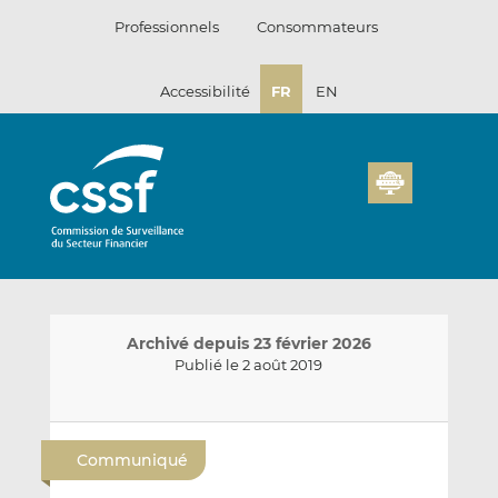
Passer
Professionnels
Consommateurs
au
contenu
Accessibilité
FR
EN
Archivé depuis 23 février 2026
Publié le 2 août 2019
E
P
P
n
a
a
Communiqué
v
r
r
o
t
t