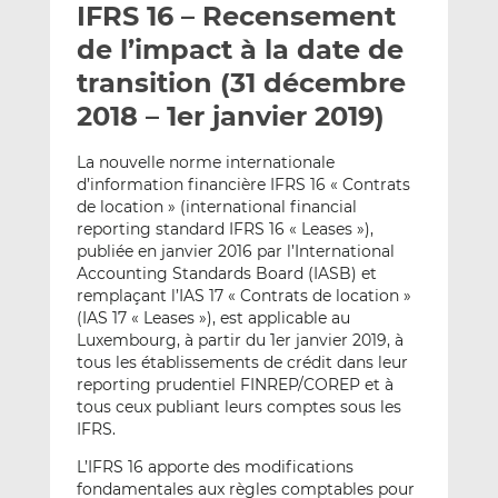
IFRS 16 – Recensement
y
a
a
e
g
g
de l’impact à la date de
r
e
e
transition (31 décembre
p
r
r
2018 – 1er janvier 2019)
a
s
s
r
u
u
La nouvelle norme internationale
e
r
r
d’information financière IFRS 16 « Contrats
m
L
F
de location » (international financial
a
i
a
reporting standard IFRS 16 « Leases »),
i
n
c
publiée en janvier 2016 par l’International
l
k
e
Accounting Standards Board (IASB) et
e
b
remplaçant l’IAS 17 « Contrats de location »
(IAS 17 « Leases »), est applicable au
d
o
Luxembourg, à partir du 1er janvier 2019, à
I
o
tous les établissements de crédit dans leur
n
k
reporting prudentiel FINREP/COREP et à
tous ceux publiant leurs comptes sous les
IFRS.
L’IFRS 16 apporte des modifications
fondamentales aux règles comptables pour