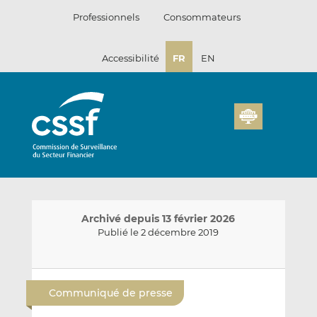
Passer
Professionnels
Consommateurs
au
contenu
Accessibilité
FR
EN
Archivé depuis 13 février 2026
Publié le 2 décembre 2019
E
P
P
n
a
a
Communiqué de presse
v
r
r
o
t
t