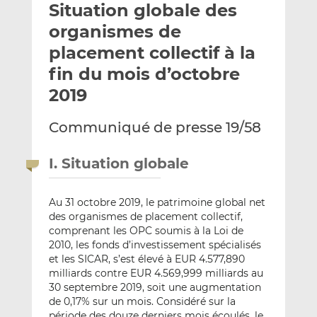
Situation globale des
y
a
a
e
g
g
organismes de
r
e
e
placement collectif à la
p
r
r
fin du mois d’octobre
a
s
s
r
u
u
2019
e
r
r
m
L
F
Communiqué de presse 19/58
a
i
a
i
n
c
I. Situation globale
l
k
e
e
b
Au 31 octobre 2019, le patrimoine global net
d
o
des organismes de placement collectif,
I
o
comprenant les OPC soumis à la Loi de
n
k
2010, les fonds d’investissement spécialisés
et les SICAR, s’est élevé à EUR 4.577,890
milliards contre EUR 4.569,999 milliards au
30 septembre 2019, soit une augmentation
de 0,17% sur un mois. Considéré sur la
période des douze derniers mois écoulés, le