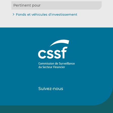
Pertinent pour
Fonds et véhicules d'investissement
Suivez-nous
Suivez-
Suivez-
nous
nous
sur
sur
LinkedIn
Vimeo