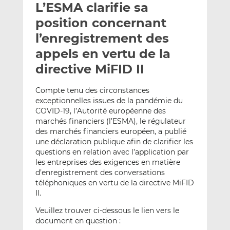
L’ESMA clarifie sa
y
a
a
e
g
g
position concernant
r
e
e
l’enregistrement des
p
r
r
appels en vertu de la
a
s
s
r
u
u
directive MiFID II
e
r
r
m
L
F
Compte tenu des circonstances
exceptionnelles issues de la pandémie du
a
i
a
COVID-19, l’Autorité européenne des
i
n
c
marchés financiers (l’ESMA), le régulateur
l
k
e
des marchés financiers européen, a publié
e
b
une déclaration publique afin de clarifier les
d
o
questions en relation avec l’application par
I
o
les entreprises des exigences en matière
n
k
d’enregistrement des conversations
téléphoniques en vertu de la directive MiFID
II.
Veuillez trouver ci-dessous le lien vers le
document en question :