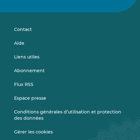
nous
nous
sur
sur
LinkedIn
Vimeo
Contact
Aide
Liens utiles
Abonnement
Flux RSS
Espace presse
Conditions générales d’utilisation et protection
des données
Gérer les cookies