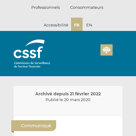
Passer
Professionnels
Consommateurs
au
contenu
Accessibilité
FR
EN
Archivé depuis 21 février 2022
Publié le 20 mars 2020
E
P
P
n
a
a
Communiqué
v
r
r
o
t
t