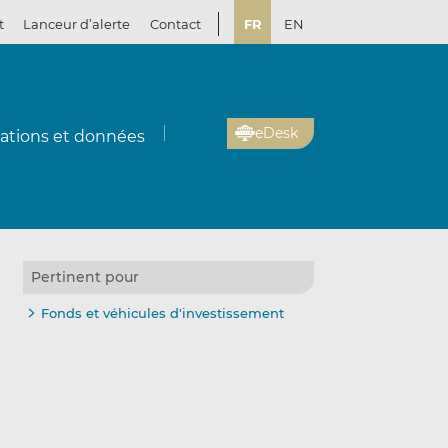
t
Lanceur d’alerte
Contact
FR
EN
eDesk
cations et données
Pertinent pour
Fonds et véhicules d'investissement