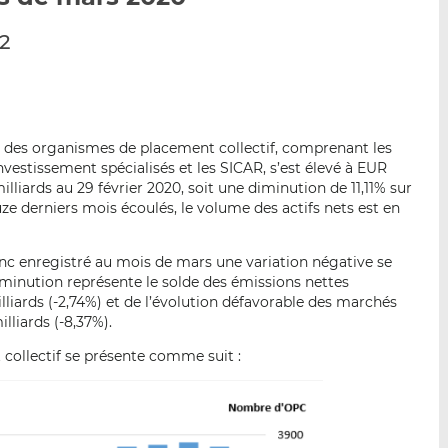
p
r
r
2
a
s
s
r
u
u
e
r
r
m
L
F
a
i
a
t des organismes de placement collectif, comprenant les
i
n
c
nvestissement spécialisés et les SICAR, s’est élevé à EUR
l
k
e
illiards au 29 février 2020, soit une diminution de 11,11% sur
e
b
ze derniers mois écoulés, le volume des actifs nets est en
d
o
I
o
nc enregistré au mois de mars une variation négative se
n
k
diminution représente le solde des émissions nettes
liards (-2,74%) et de l’évolution défavorable des marchés
lliards (-8,37%).
collectif se présente comme suit :