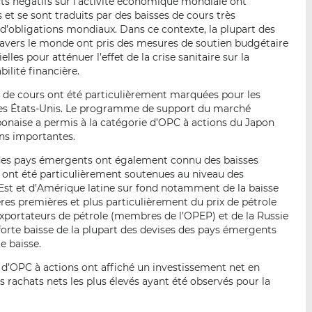
s négatifs sur l’activité économique mondiale ont
t se sont traduits par des baisses de cours très
d’obligations mondiaux. Dans ce contexte, la plupart des
avers le monde ont pris des mesures de soutien budgétaire
les pour atténuer l’effet de la crise sanitaire sur la
ilité financière.
s de cours ont été particulièrement marquées pour les
des États-Unis. Le programme de support du marché
ponaise a permis à la catégorie d’OPC à actions du Japon
ns importantes.
s des pays émergents ont également connu des baisses
es ont été particulièrement soutenues au niveau des
’Est et d’Amérique latine sur fond notamment de la baisse
res premières et plus particulièrement du prix de pétrole
exportateurs de pétrole (membres de l’OPEP) et de la Russie
 forte baisse de la plupart des devises des pays émergents
e baisse.
 d’OPC à actions ont affiché un investissement net en
s rachats nets les plus élevés ayant été observés pour la