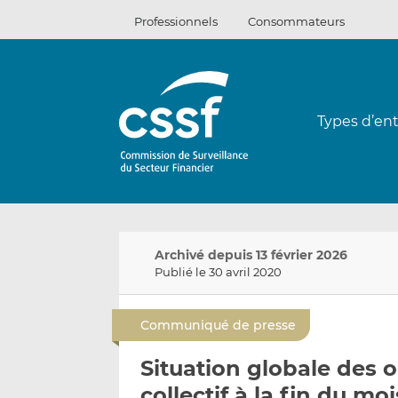
Passer
Professionnels
Consommateurs
au
contenu
Types d’ent
Archivé depuis 13 février 2026
Publié le 30 avril 2020
Communiqué de presse
Situation globale des
collectif à la fin du m