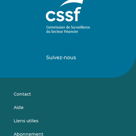
Suivez-nous
Suivez-
Suivez-
nous
nous
sur
sur
LinkedIn
Vimeo
Contact
Aide
Liens utiles
Abonnement