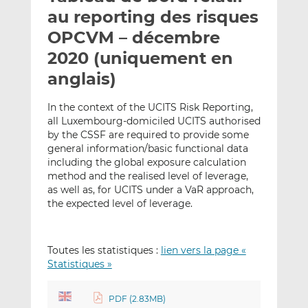
e
g
g
au reporting des risques
r
e
e
OPCVM – décembre
p
r
r
2020 (uniquement en
a
s
s
r
u
u
anglais)
e
r
r
m
L
F
In the context of the UCITS Risk Reporting,
all Luxembourg-domiciled UCITS authorised
a
i
a
by the CSSF are required to provide some
i
n
c
general information/basic functional data
l
k
e
including the global exposure calculation
e
b
method and the realised level of leverage,
d
o
as well as, for UCITS under a VaR approach,
I
o
the expected level of leverage.
n
k
Toutes les statistiques :
lien vers la page «
Statistiques »
PDF (2.83MB)