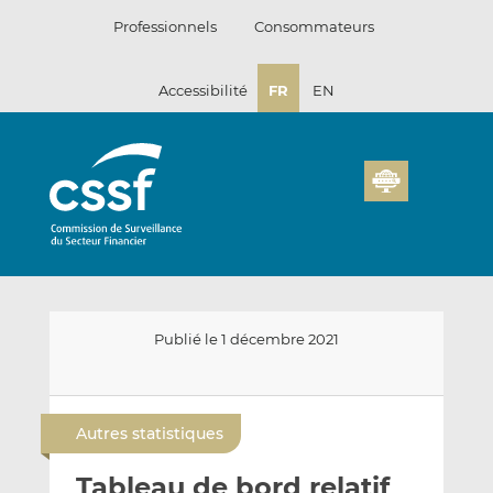
Passer
Professionnels
Consommateurs
au
contenu
Accessibilité
FR
EN
Publié le 1 décembre 2021
E
P
P
n
a
a
Autres statistiques
v
r
r
o
t
t
Tableau de bord relatif
y
a
a