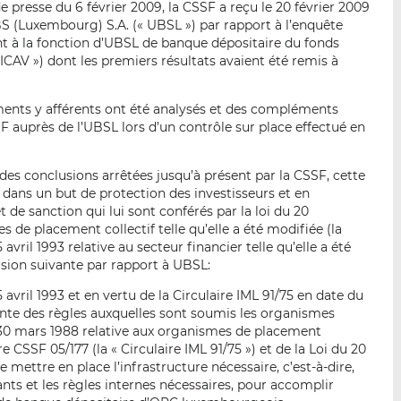
esse du 6 février 2009, la CSSF a reçu le 20 février 2009
p
r
r
BS (Luxembourg) S.A. (« UBSL ») par rapport à l’enquête
a
s
s
t à la fonction d’UBSL de banque dépositaire du fonds
r
u
u
CAV ») dont les premiers résultats avaient été remis à
e
r
r
m
L
F
ments y afférents ont été analysés et des compléments
a
i
a
SF auprès de l’UBSL lors d’un contrôle sur place effectué en
i
n
c
l
k
e
des conclusions arrêtées jusqu’à présent par la CSSF, cette
e
b
, dans un but de protection des investisseurs et en
d
o
t de sanction qui lui sont conférés par la loi du 20
I
o
de placement collectif telle qu’elle a été modifiée (la
n
k
avril 1993 relative au secteur financier telle qu’elle a été
écision suivante par rapport à UBSL:
5 avril 1993 et en vertu de la Circulaire IML 91/75 en date du
refonte des règles auxquelles sont soumis les organismes
 30 mars 1988 relative aux organismes de placement
re CSSF 05/177 (la « Circulaire IML 91/75 ») et de la Loi du 20
mettre en place l’infrastructure nécessaire, c’est-à-dire,
ts et les règles internes nécessaires, pour accomplir