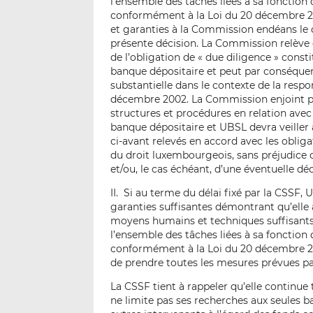
l’ensemble des tâches liées à sa fonctio
conformément à la Loi du 20 décembre 2002
et garanties à la Commission endéans le dé
présente décision. La Commission relèv
de l’obligation de « due diligence » con
banque dépositaire et peut par conséquen
substantielle dans le contexte de la respo
décembre 2002. La Commission enjoint par
structures et procédures en relation avec
banque dépositaire et UBSL devra veille
ci-avant relevés en accord avec les oblig
du droit luxembourgeois, sans préjudice d
et/ou, le cas échéant, d’une éventuelle déc
II. Si au terme du délai fixé par la CSSF, 
garanties suffisantes démontrant qu’elle a 
moyens humains et techniques suffisants 
l’ensemble des tâches liées à sa fonctio
conformément à la Loi du 20 décembre 2002
de prendre toutes les mesures prévues par l
La CSSF tient à rappeler qu’elle continue 
ne limite pas ses recherches aux seules b