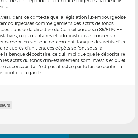
ncernés ont répondu à la conduite diligente à laquelle ils
oise.
ouveau dans ce contexte que la législation luxembourgeoise
uxembourgeoises comme gardiens des actifs de fonds
ispositions de la directive du Conseil européen 85/611/CEE
islatives, réglementaires et administratives concernant
eurs mobilières et que notamment, lorsque des actifs d’un
ire auprès d’un tiers, ces dépôts se font sous la
de la banque dépositaire, ce qui implique que le dépositaire
 les actifs du fonds d’investissement sont investis et où et
 responsabilité n’est pas affectée par le fait de confier à
s dont il a la garde.
sseurs