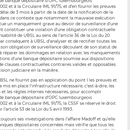
n de banque dépositaire d’OPC luxembourgeois
 et à la Circulaire IML 91/75, et d’en fournir les preuves
lai de 3 mois à partir de la date de la notification de la
e dans ce contexte que notamment la mauvaise exécution
stitue un manquement grave au devoir de surveillance d’une
t constituer une violation d’une obligation contractuelle
nsabilité de UBSL au sens de l’article 36 de la Loi du 20
 conséquent à UBSL d’analyser et de rectifier toutes les
 son obligation de surveillance découlant de son statut de
r à réparer les dommages en relation avec les manquements
ations d’une banque dépositaire soumise aux dispositions
e clauses contractuelles contraires valides et opposables
ision judiciaire en la matière.
UBSL ne fournit pas en application du point I les preuves et
mis en place l’infrastructure nécessaire, c’est-à-dire, les
et les règles internes nécessaires, pour accomplir
n de banque dépositaire d’OPC luxembourgeois
 et à la Circulaire IML 91/75, la CSSF se réserve le droit
’article 53 de la Loi du 5 avril 1993.
toujours ses investigations dans l’affaire Madoff et qu’elle
anques dépositaires concernées mais vérifie que tous les