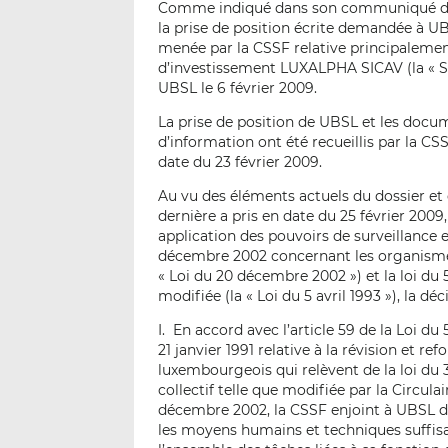
Comme indiqué dans son communiqué de pr
la prise de position écrite demandée à U
menée par la CSSF relative principalemen
d’investissement LUXALPHA SICAV (la « SI
UBSL le 6 février 2009.
La prise de position de UBSL et les docu
d’information ont été recueillis par la CS
date du 23 février 2009.
Au vu des éléments actuels du dossier et 
dernière a pris en date du 25 février 2009
application des pouvoirs de surveillance e
décembre 2002 concernant les organismes 
« Loi du 20 décembre 2002 ») et la loi du 5 
modifiée (la « Loi du 5 avril 1993 »), la d
I. En accord avec l’article 59 de la Loi du 
21 janvier 1991 relative à la révision et 
luxembourgeois qui relèvent de la loi du
collectif telle que modifiée par la Circulai
décembre 2002, la CSSF enjoint à UBSL de 
les moyens humains et techniques suffisan