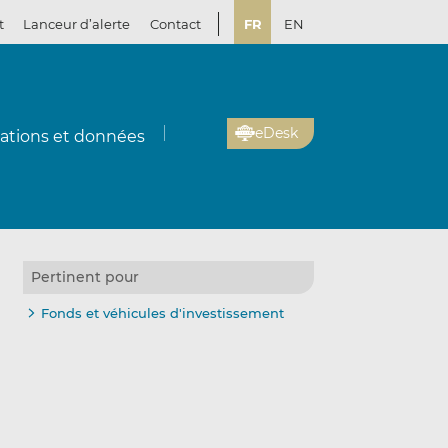
t
Lanceur d’alerte
Contact
FR
EN
eDesk
cations et données
Pertinent pour
Fonds et véhicules d'investissement