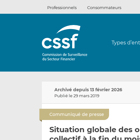
Passer
Professionnels
Consommateurs
au
contenu
Types d’ent
Archivé depuis 13 février 2026
Publié le 29 mars 2019
Communiqué de presse
Situation globale des
collectif à la fin du mo