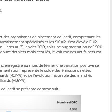
p
r
r
4
a
s
s
r
u
u
e
r
r
m
L
F
a
i
a
net des organismes de placement collectif, comprenant les
i
n
c
nvestissement spécialisés et les SICAR, s’est élevé à EUR
l
k
e
milliards au 31 janvier 2019, soit une augmentation de 1,50%
e
b
 douze derniers mois écoulés, le volume des actifs nets est
d
o
I
o
 enregistré au mois de février une variation positive se
n
k
ugmentation représente le solde des émissions nettes
ards (-0,17%) et de l’évolution favorable des marchés
liards (+1,67%).
collectif se présente comme suit :