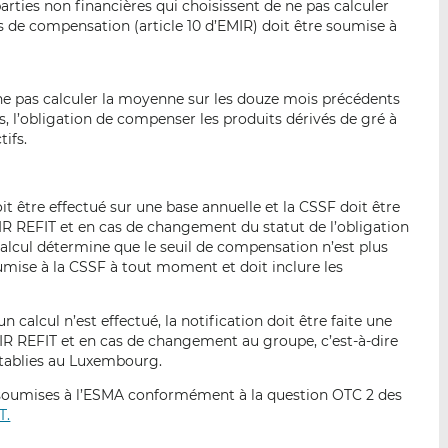
arties non financières qui choisissent de ne pas calculer
ls de compensation (article 10 d’EMIR) doit être soumise à
 ne pas calculer la moyenne sur les douze mois précédents
s, l’obligation de compenser les produits dérivés de gré à
tifs.
oit être effectué sur une base annuelle et la CSSF doit être
IR REFIT et en cas de changement du statut de l’obligation
lcul détermine que le seuil de compensation n’est plus
soumise à la CSSF à tout moment et doit inclure les
n calcul n’est effectué, la notification doit être faite une
EMIR REFIT et en cas de changement au groupe, c’est-à-dire
établies au Luxembourg.
e soumises à l’ESMA conformément à la question OTC 2 des
T.