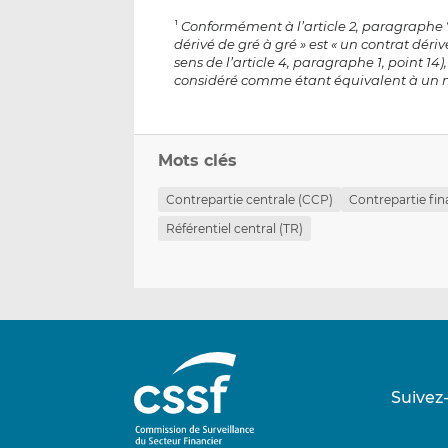
Conformément à l’article 2, paragraphe 7,
1
dérivé de gré à gré » est « un contrat dér
sens de l’article 4, paragraphe 1, point 14
considéré comme étant équivalent à un m
Mots clés
Contrepartie centrale (CCP)
Contrepartie fin
Référentiel central (TR)
Suivez