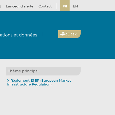
t
Lanceur d’alerte
Contact
FR
EN
eDesk
cations et données
Thème principal:
Règlement EMIR (European Market
Infrastructure Regulation)