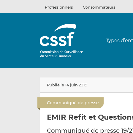
Passer
Professionnels
Consommateurs
au
contenu
Types d’ent
Publié le 14 juin 2019
Communiqué de presse
EMIR Refit et Questio
Communiqué de presse 19/2