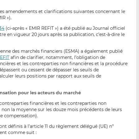
p
r
r
a
s
s
es amendements et clarifications suivantes concernant le
r
u
u
IR »).
e
r
r
34
(ci-après « EMIR REFIT ») a été publié au Journal officiel
m
L
F
tre en vigueur 20 jours après sa publication, c’est-à-dire le
a
i
a
i
n
c
opéenne des marchés financiers (ESMA) a également publié
l
k
e
REFIT
afin de clarifier, notamment, l’obligation de
e
b
cières et les contreparties non financières et la procédure
d
o
 dépassent ou cessent de dépasser les seuils de
I
o
culer leurs positions par rapport aux seuils de
n
k
ensation pour les acteurs du marché
contreparties financières et les contreparties non
ou non la moyenne sur les douze mois précédents de leurs
 de compensation).
nt définis à l’article 11 du règlement délégué (UE) n°
tent comme suit :