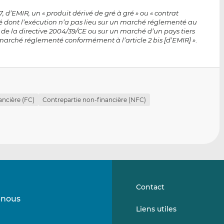
 d’EMIR, un « produit dérivé de gré à gré » ou « contrat
ivé dont l’exécution n’a pas lieu sur un marché réglementé au
), de la directive 2004/39/CE ou sur un marché d’un pays tiers
arché réglementé conformément à l’article 2 bis [d’EMIR] »
.
ancière (FC)
Contrepartie non-financière (NFC)
Contact
-nous
Suivez-
Suivez-
Liens utiles
nous
nous