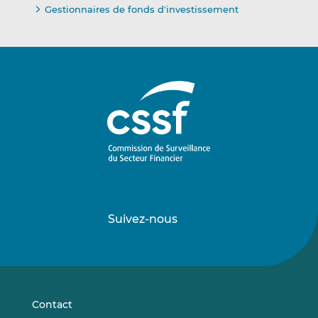
Gestionnaires de fonds d'investissement
Suivez-nous
Suivez-
Suivez-
nous
nous
sur
sur
LinkedIn
Vimeo
Contact