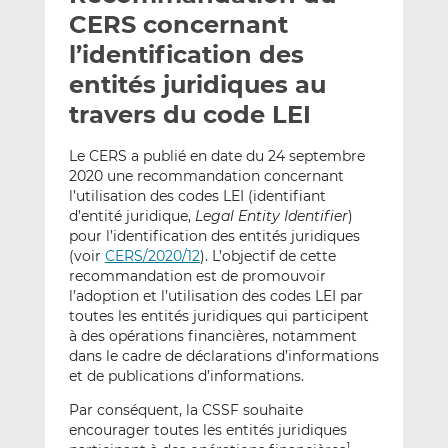
e
g
g
CERS concernant
r
e
e
l’identification des
p
r
r
entités juridiques au
a
s
s
r
u
u
travers du code LEI
e
r
r
m
L
F
Le CERS a publié en date du 24 septembre
2020 une recommandation concernant
a
i
a
l’utilisation des codes LEI (identifiant
i
n
c
d’entité juridique,
Legal Entity Identifier
)
l
k
e
pour l’identification des entités juridiques
e
b
(voir
CERS/2020/12
). L’objectif de cette
d
o
recommandation est de promouvoir
I
o
l’adoption et l’utilisation des codes LEI par
n
k
toutes les entités juridiques qui participent
à des opérations financières, notamment
dans le cadre de déclarations d’informations
et de publications d’informations.
Par conséquent, la CSSF souhaite
encourager toutes les entités juridiques
1