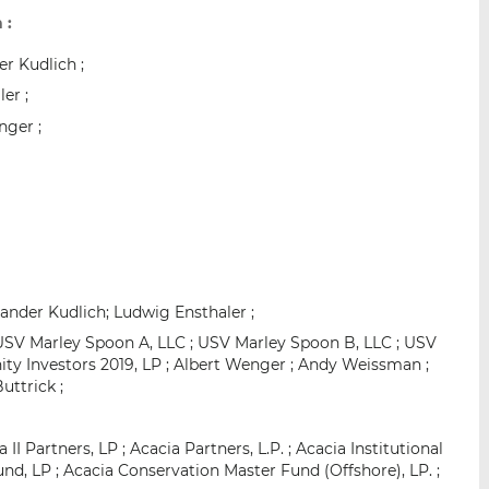
 :
r Kudlich ;
er ;
nger ;
ander Kudlich; Ludwig Ensthaler ;
USV Marley Spoon A, LLC ; USV Marley Spoon B, LLC ; USV
ty Investors 2019, LP ; Albert Wenger ; Andy Weissman ;
uttrick ;
I Partners, LP ; Acacia Partners, L.P. ; Acacia Institutional
und, LP ; Acacia Conservation Master Fund (Offshore), LP. ;