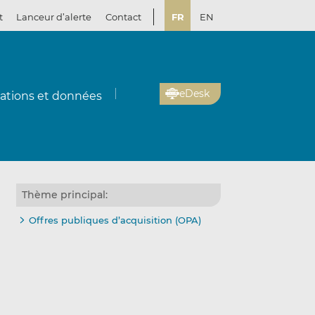
t
Lanceur d’alerte
Contact
FR
EN
eDesk
cations et données
Thème principal:
Offres publiques d’acquisition (OPA)