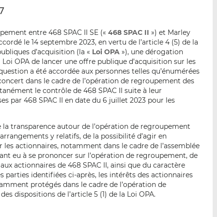
p
r
r
7
a
s
s
r
u
u
upement entre 468 SPAC II SE («
468 SPAC II
») et Marley
e
r
r
ccordé le 14 septembre 2023, en vertu de l’article 4 (5) de la
m
L
F
ubliques d’acquisition (la «
Loi OPA
»), une dérogation
a
i
a
e la Loi OPA de lancer une offre publique d’acquisition sur les
i
n
c
 question a été accordée aux personnes telles qu’énumérées
 concert dans le cadre de l’opération de regroupement des
l
k
e
anément le contrôle de 468 SPAC II suite à leur
e
b
s par 468 SPAC II en date du 6 juillet 2023 pour les
d
o
I
o
 la transparence autour de l’opération de regroupement
n
k
rrangements y relatifs, de la possibilité d’agir en
r les actionnaires, notamment dans le cadre de l’assemblée
yant eu à se prononcer sur l’opération de regroupement, de
e aux actionnaires de 468 SPAC II, ainsi que du caractère
 parties identifiées ci-après, les intérêts des actionnaires
isamment protégés dans le cadre de l’opération de
s dispositions de l’article 5 (1) de la Loi OPA.