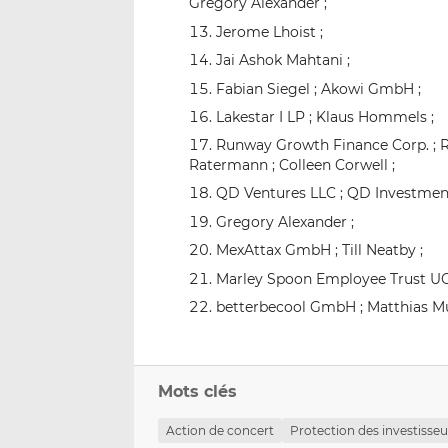
Gregory Alexander ;
Jerome Lhoist ;
Jai Ashok Mahtani ;
Fabian Siegel ; Akowi GmbH ;
Lakestar I LP ; Klaus Hommels ;
Runway Growth Finance Corp. ; R
Ratermann ; Colleen Corwell ;
QD Ventures LLC ; QD Investment
Gregory Alexander ;
MexAttax GmbH ; Till Neatby ;
Marley Spoon Employee Trust UG 
betterbecool GmbH ; Matthias Mu
Mots clés
Action de concert
Protection des investisseu