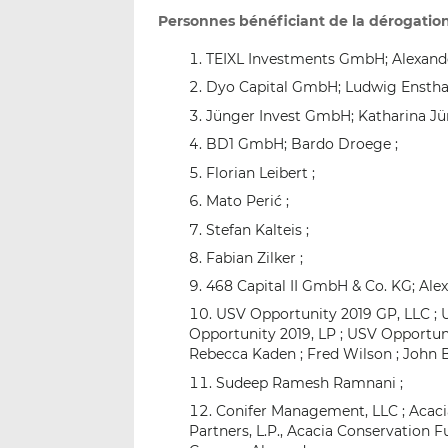
Personnes bénéficiant de la dérogation
TEIXL Investments GmbH; Alexande
Dyo Capital GmbH; Ludwig Ensthal
Jünger Invest GmbH; Katharina Jü
BD1 GmbH; Bardo Droege ;
Florian Leibert ;
Mato Perić ;
Stefan Kalteis ;
Fabian Zilker ;
468 Capital II GmbH & Co. KG; Alex
USV Opportunity 2019 GP, LLC ; 
Opportunity 2019, LP ; USV Opportuni
Rebecca Kaden ; Fred Wilson ; John B
Sudeep Ramesh Ramnani ;
Conifer Management, LLC ; Acacia I
Partners, L.P., Acacia Conservation F