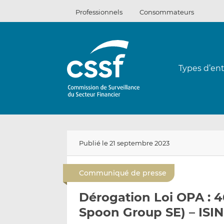
Passer
Professionnels
Consommateurs
au
contenu
Types d’ent
Publié le 21 septembre 2023
Communiqué de presse
Dérogation Loi OPA : 
Spoon Group SE) – ISI