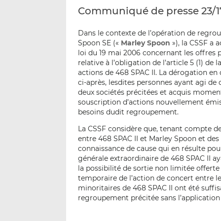
Communiqué de presse 23/1
Dans le contexte de l’opération de regro
Spoon SE («
Marley Spoon
»), la CSSF a a
loi du 19 mai 2006 concernant les offres p
relative à l’obligation de l’article 5 (1) d
actions de 468 SPAC II. La dérogation en
ci-après, lesdites personnes ayant agi de
deux sociétés précitées et acquis moment
souscription d’actions nouvellement émise
besoins dudit regroupement.
La CSSF considère que, tenant compte de
entre 468 SPAC II et Marley Spoon et des a
connaissance de cause qui en résulte pou
générale extraordinaire de 468 SPAC II a
la possibilité de sortie non limitée offert
temporaire de l’action de concert entre les
minoritaires de 468 SPAC II ont été suff
regroupement précitée sans l’application de