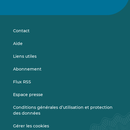
nous
nous
sur
sur
LinkedIn
Vimeo
Contact
Aide
Liens utiles
Abonnement
Flux RSS
Espace presse
Conditions générales d’utilisation et protection
des données
Gérer les cookies