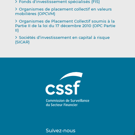
Fonds d'investissement spécialisés (FIS)
Organismes de placement collectif en valeurs
mobilières (OPCVM)
Organismes de Placement Collectif soumis à la
Partie II de la loi du 17 décembre 2010 (OPC Partie
II)
Sociétés d’investissement en capital à risque
(SICAR)
Suivez-nous
Suivez-
Suivez-