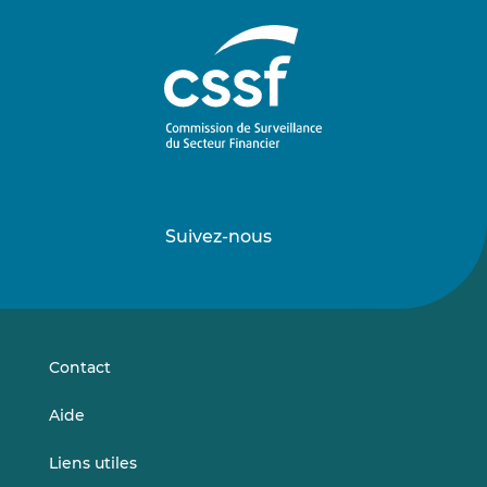
Suivez-nous
Suivez-
Suivez-
nous
nous
sur
sur
LinkedIn
Vimeo
Contact
Aide
Liens utiles