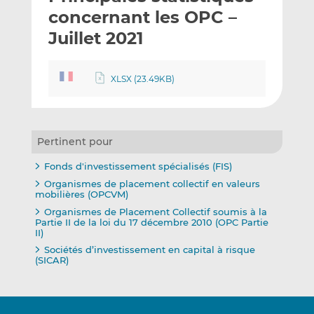
e
g
g
concernant les OPC –
r
e
e
Juillet 2021
p
r
r
a
s
s
r
u
u
XLSX (23.49KB)
e
r
r
m
L
F
a
i
a
i
n
c
Pertinent pour
l
k
e
Fonds d'investissement spécialisés (FIS)
e
b
Organismes de placement collectif en valeurs
d
o
mobilières (OPCVM)
I
o
Organismes de Placement Collectif soumis à la
n
k
Partie II de la loi du 17 décembre 2010 (OPC Partie
II)
Sociétés d’investissement en capital à risque
(SICAR)