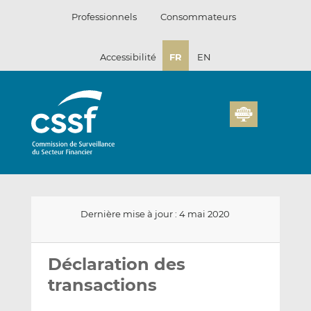
Passer
Professionnels
Consommateurs
au
contenu
Accessibilité
FR
EN
Dernière mise à jour : 4 mai 2020
Envoyer
Partager
Partager
par
sur
sur
Déclaration des
email
LinkedIn
Facebook
transactions