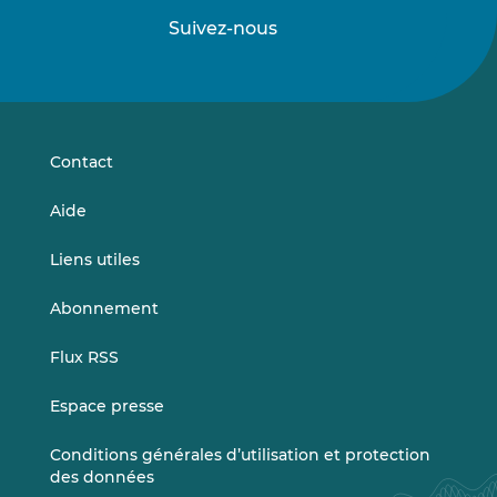
Suivez-nous
Suivez-
Suivez-
nous
nous
sur
sur
LinkedIn
Vimeo
Contact
Aide
Liens utiles
Abonnement
Flux RSS
Espace presse
Conditions générales d’utilisation et protection
des données