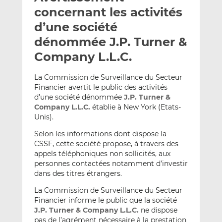
e
g
g
concernant les activités
r
e
e
d’une société
p
r
r
dénommée J.P. Turner &
a
s
s
r
u
u
Company L.L.C.
e
r
r
m
L
F
La Commission de Surveillance du Secteur
Financier avertit le public des activités
a
i
a
d’une société dénommée
J.P. Turner &
i
n
c
Company L.L.C.
établie à New York (Etats-
l
k
e
Unis).
e
b
d
o
Selon les informations dont dispose la
CSSF, cette société propose, à travers des
I
o
appels téléphoniques non sollicités, aux
n
k
personnes contactées notamment d’investir
dans des titres étrangers.
La Commission de Surveillance du Secteur
Financier informe le public que la société
J.P. Turner & Company L.L.C.
ne dispose
pas de l’agrément nécessaire à la prestation