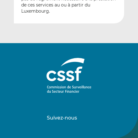
de ces services au ou à partir du
Luxembourg.
Suivez-nous
Suivez-
Suivez-
nous
nous
sur
sur