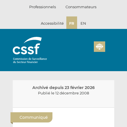
Passer
Professionnels
Consommateurs
au
contenu
Accessibilité
FR
EN
Archivé depuis 23 février 2026
Publié le 12 décembre 2008
E
P
P
n
a
a
Communiqué
v
r
r
o
t
t