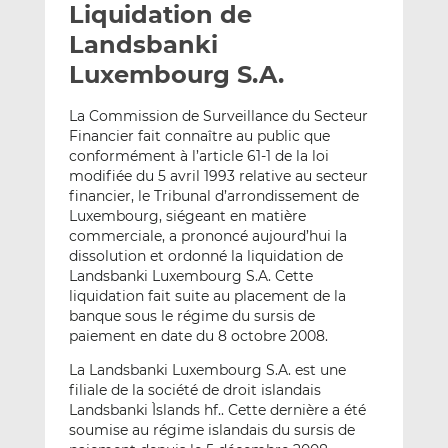
Liquidation de
y
a
a
e
g
g
Landsbanki
r
e
e
Luxembourg S.A.
p
r
r
a
s
s
La Commission de Surveillance du Secteur
r
u
u
Financier fait connaître au public que
e
r
r
conformément à l’article 61-1 de la loi
m
L
F
modifiée du 5 avril 1993 relative au secteur
financier, le Tribunal d’arrondissement de
a
i
a
Luxembourg, siégeant en matière
i
n
c
commerciale, a prononcé aujourd’hui la
l
k
e
dissolution et ordonné la liquidation de
e
b
Landsbanki Luxembourg S.A. Cette
d
o
liquidation fait suite au placement de la
I
o
banque sous le régime du sursis de
n
k
paiement en date du 8 octobre 2008.
La Landsbanki Luxembourg S.A. est une
filiale de la société de droit islandais
Landsbanki Ìslands hf.. Cette dernière a été
soumise au régime islandais du sursis de