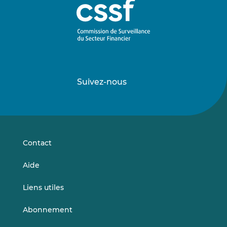
Suivez-nous
Suivez-
Suivez-
nous
nous
sur
sur
LinkedIn
Vimeo
Contact
Aide
Liens utiles
Abonnement