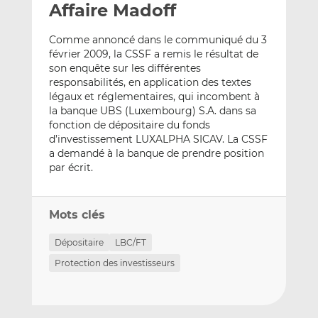
Affaire Madoff
y
a
a
e
g
g
Comme annoncé dans le communiqué du 3
r
e
e
février 2009, la CSSF a remis le résultat de
p
r
r
son enquête sur les différentes
a
s
s
responsabilités, en application des textes
r
u
u
légaux et réglementaires, qui incombent à
e
r
r
la banque UBS (Luxembourg) S.A. dans sa
m
L
F
fonction de dépositaire du fonds
d’investissement LUXALPHA SICAV. La CSSF
a
i
a
a demandé à la banque de prendre position
i
n
c
par écrit.
l
k
e
e
b
d
o
Mots clés
I
o
n
k
Dépositaire
LBC/FT
Protection des investisseurs