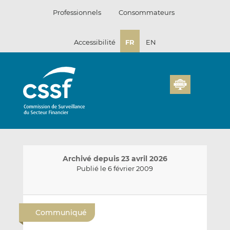
Passer
Professionnels
Consommateurs
au
contenu
Accessibilité
FR
EN
Archivé depuis 23 avril 2026
Publié le 6 février 2009
E
P
P
n
a
a
Communiqué
v
r
r
o
t
t