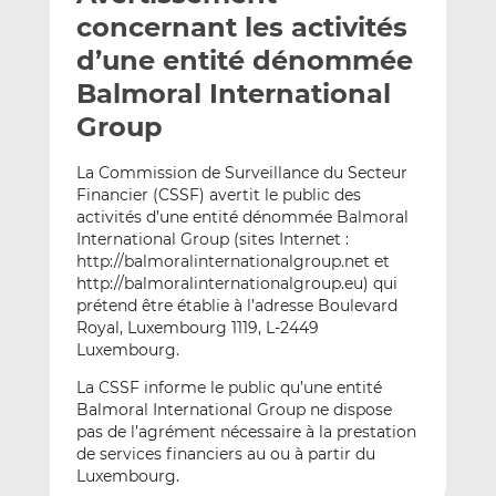
e
g
g
concernant les activités
r
e
e
d’une entité dénommée
p
r
r
Balmoral International
a
s
s
r
u
u
Group
e
r
r
m
L
F
La Commission de Surveillance du Secteur
Financier (CSSF) avertit le public des
a
i
a
activités d’une entité dénommée Balmoral
i
n
c
International Group (sites Internet :
l
k
e
http://balmoralinternationalgroup.net et
e
b
http://balmoralinternationalgroup.eu) qui
d
o
prétend être établie à l’adresse Boulevard
I
o
Royal, Luxembourg 1119, L-2449
n
k
Luxembourg.
La CSSF informe le public qu’une entité
Balmoral International Group ne dispose
pas de l’agrément nécessaire à la prestation
de services financiers au ou à partir du
Luxembourg.