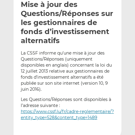
Mise à jour des
y
a
a
e
g
g
Questions/Réponses sur
r
e
e
les gestionnaires de
p
r
r
fonds d’investissement
a
s
s
r
u
u
alternatifs
e
r
r
m
L
F
La CSSF informe qu’une mise à jour des
Questions/Réponses (uniquement
a
i
a
disponibles en anglais) concernant la loi du
i
n
c
12 juillet 2013 relative aux gestionnaires de
l
k
e
fonds d’investissement alternatifs a été
e
b
publiée sur son site internet (version 10, 9
d
o
juin 2016).
I
o
Les Questions/Réponses sont disponibles à
n
k
l’adresse suivante :
https://www.cssf.lu/fr/cadre-reglementaire/?
entity_type=528&content_type=1489