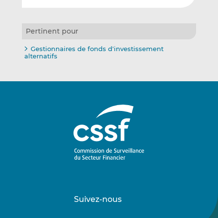
Pertinent pour
Gestionnaires de fonds d'investissement
alternatifs
Suivez-nous
Suivez-
Suivez-
nous
nous