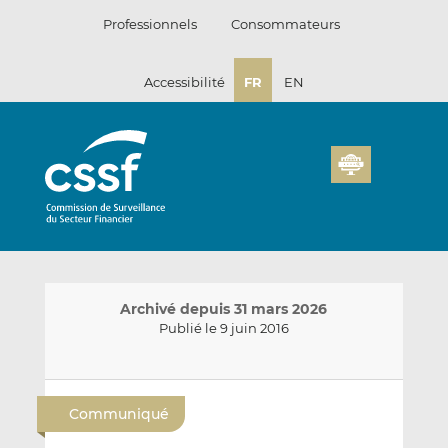
Passer
Professionnels
Consommateurs
au
contenu
Accessibilité
FR
EN
Archivé depuis 31 mars 2026
Publié le 9 juin 2016
E
P
P
n
a
a
Communiqué
v
r
r
o
t
t