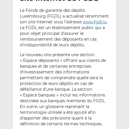
e
g
g
Le Fonds de garantie des dépôts
r
e
e
Luxembourg (FGDL) a actualisé récemment
p
r
r
son site Internet sous l’adresse
www.fgdl.lu
.
a
s
s
Le FGDL est un établissement public qui a
r
u
u
pour objet principal d’assurer le
e
r
r
remboursement des déposants en cas
m
L
F
d’indisponibilité de leurs dépôts.
a
i
a
Le nouveau site présente une section
i
n
c
« Espace déposants » offrant aux clients de
l
k
e
banques et de certaines entreprises
e
b
d’investissement des informations
d
o
permettant de comprendre quelle sera la
protection de leurs dépôts en cas de
I
o
défaillance d’une banque. La section
n
k
« Espace banques » inclut les informations
destinées aux banques membres du FGDL.
En outre, un glossaire reprenant la
terminologie utilisée a été ajouté afin
d’apporter des précisions quant à la
définition de certains termes techniques.