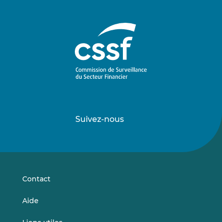
Suivez-nous
Suivez-
Suivez-
nous
nous
sur
sur
LinkedIn
Vimeo
Contact
Aide