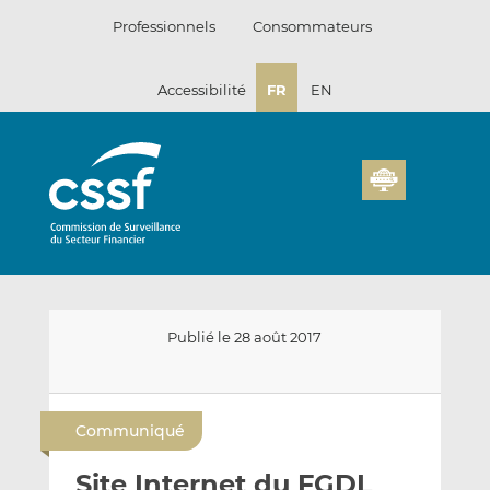
Passer
Professionnels
Consommateurs
au
contenu
Accessibilité
FR
EN
Publié le 28 août 2017
E
P
P
n
a
a
Communiqué
v
r
r
o
t
t
Site Internet du FGDL
y
a
a