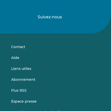
Suivez-nous
Suivez-
Suivez-
nous
nous
sur
sur
LinkedIn
Vimeo
Contact
Aide
Liens utiles
Abonnement
Flux RSS
Espace presse