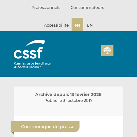
Passer
Professionnels
Consommateurs
au
contenu
Accessibilité
FR
EN
Archivé depuis 13 février 2026
Publié le 31 octobre 2017
E
P
P
n
a
a
Communiqué de presse
v
r
r
o
t
t