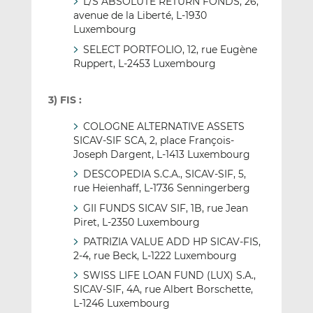
L/S ABSOLUTE RETURN FONDS, 26,
avenue de la Liberté, L-1930
Luxembourg
SELECT PORTFOLIO, 12, rue Eugène
Ruppert, L-2453 Luxembourg
3) FIS
:
COLOGNE ALTERNATIVE ASSETS
SICAV-SIF SCA, 2, place François-
Joseph Dargent, L-1413 Luxembourg
DESCOPEDIA S.C.A., SICAV-SIF, 5,
rue Heienhaff, L-1736 Senningerberg
GII FUNDS SICAV SIF, 1B, rue Jean
Piret, L-2350 Luxembourg
PATRIZIA VALUE ADD HP SICAV-FIS,
2-4, rue Beck, L-1222 Luxembourg
SWISS LIFE LOAN FUND (LUX) S.A.,
SICAV-SIF, 4A, rue Albert Borschette,
L-1246 Luxembourg