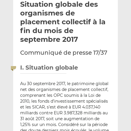
Situation globale des
y
a
a
e
g
g
organismes de
r
e
e
placement collectif à la
p
r
r
fin du mois de
a
s
s
r
u
u
septembre 2017
e
r
r
m
L
F
Communiqué de presse 17/37
a
i
a
i
n
c
I. Situation globale
l
k
e
e
b
Au 30 septembre 2017, le patrimoine global
d
o
net des organismes de placement collectif,
I
o
comprenant les OPC soumis à la Loi de
n
k
2010, les fonds d’investissement spécialisés
et les SICAR, s’est élevé à EUR 4.037,140
milliards contre EUR 3.987,328 milliards au
31 août 2017, soit une augmentation de
1,25% sur un mois. Considéré sur la période
des douze derniers mois écoulés, le volume