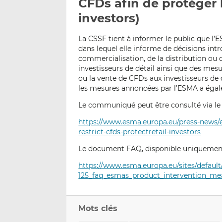
CFDs afin de protéger l
investors)
La CSSF tient à informer le public que l
dans lequel elle informe de décisions int
commercialisation, de la distribution ou d
investisseurs de détail ainsi que des mesu
ou la vente de CFDs aux investisseurs de
les mesures annoncées par l’ESMA a égal
Le communiqué peut être consulté via le l
https://www.esma.europa.eu/press-news/
restrict-cfds-protectretail-investors
Le document FAQ, disponible uniquement en
https://www.esma.europa.eu/sites/default/
125_faq_esmas_product_intervention_me
Mots clés