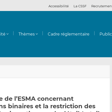
Accessibilité
La CSSF
Recrutemen
ité
Thèmes
Cadre réglementaire
Publi
E
P
P
n
a
a
v
r
r
o
t
t
y
a
a
 de l’ESMA concernant
e
g
g
ns binaires et la restriction des
r
e
e