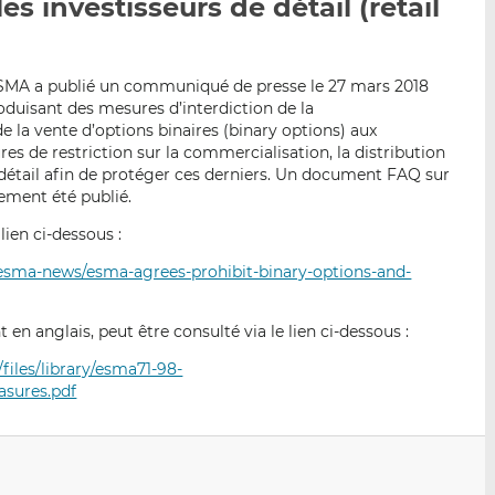
es investisseurs de détail (retail
p
r
r
a
s
s
r
u
u
e
r
r
’ESMA a publié un communiqué de presse le 27 mars 2018
roduisant des mesures d’interdiction de la
m
L
F
e la vente d’options binaires (binary options) aux
a
i
a
res de restriction sur la commercialisation, la distribution
i
n
c
 détail afin de protéger ces derniers. Un document FAQ sur
l
k
e
ement été publié.
e
b
ien ci-dessous :
d
o
I
o
esma-news/esma-agrees-prohibit-binary-options-and-
n
k
 anglais, peut être consulté via le lien ci-dessous :
files/library/esma71-98-
asures.pdf