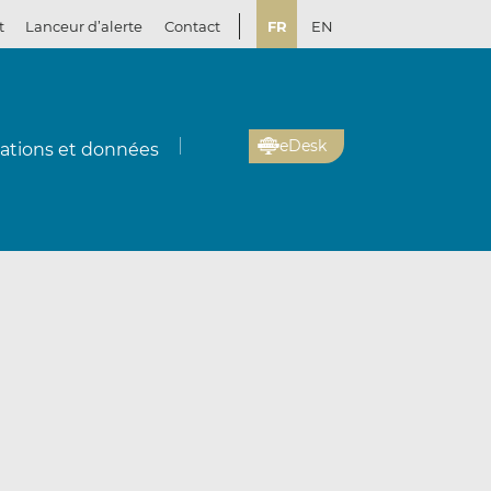
t
Lanceur d’alerte
Contact
FR
EN
eDesk
cations et données