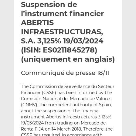
Suspension de
y
a
a
e
g
g
l’instrument financier
r
e
e
ABERTIS
p
r
r
INFRAESTRUCTURAS,
a
s
s
r
u
u
S.A. 3,125% 19/03/2024
e
r
r
(ISIN: ES0211845278)
m
L
F
(uniquement en anglais)
a
i
a
i
n
c
Communiqué de presse 18/11
l
k
e
e
b
The Commission de Surveillance du Secteur
d
o
Financier (CSSF) has been informed by the
I
o
Comisión Nacional del Mercado de Valores
n
k
(CNMV), the competent authority of Spain,
about the suspension of the financial
instrument Abertis Infraestructuras 3,125%
19/03/2024 from trading on Mercado de
Renta FIJA on 14 March 2018. Therefore, the
CSSF has required, in accordance with