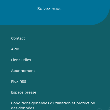
Suivez-nous
Suivez-
Suivez-
nous
nous
sur
sur
LinkedIn
Vimeo
Contact
Aide
Liens utiles
Abonnement
Flux RSS
Espace presse
Conditions générales d’utilisation et protection
des données