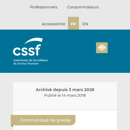
Passer
Professionnels
Consommateurs
au
contenu
Accessibilité
FR
EN
Archivé depuis 3 mars 2026
Publié le 14 mars 2018
E
P
P
n
a
a
Communiqué de presse
v
r
r
o
t
t