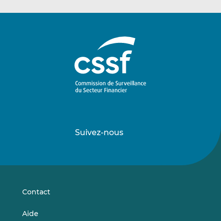
Suivez-nous
Suivez-
Suivez-
nous
nous
sur
sur
LinkedIn
Vimeo
Contact
Aide