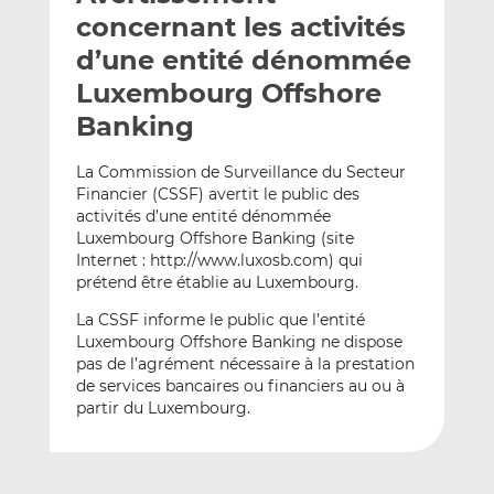
e
g
g
concernant les activités
r
e
e
d’une entité dénommée
p
r
r
Luxembourg Offshore
a
s
s
r
u
u
Banking
e
r
r
m
L
F
La Commission de Surveillance du Secteur
Financier (CSSF) avertit le public des
a
i
a
activités d’une entité dénommée
i
n
c
Luxembourg Offshore Banking (site
l
k
e
Internet : http://www.luxosb.com) qui
e
b
prétend être établie au Luxembourg.
d
o
La CSSF informe le public que l’entité
I
o
Luxembourg Offshore Banking ne dispose
n
k
pas de l’agrément nécessaire à la prestation
de services bancaires ou financiers au ou à
partir du Luxembourg.