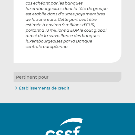
cas échéant par les banques
luxembourgeoises dont la tête de groupe
est établie dans d’autres pays membres
de la zone euro. Cette part peut être
estimée à environ 9 millions d’EUR,
portant à 13 millions d’EUR le coût global
direct de la surveillance des banques
luxembourgeoises par la Banque
centrale européenne.
Pertinent pour
Établissements de crédit