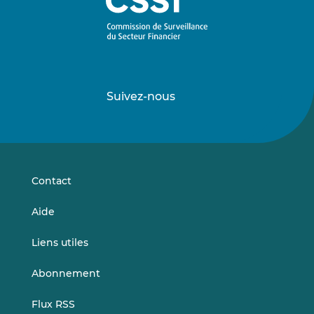
Suivez-nous
Suivez-
Suivez-
nous
nous
sur
sur
LinkedIn
Vimeo
Contact
Aide
Liens utiles
Abonnement
Flux RSS