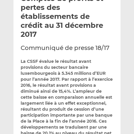
e
g
g
pertes des
r
e
e
établissements de
p
r
r
crédit au 31 décembre
a
s
s
r
u
u
2017
e
r
r
m
L
F
Communiqué de presse 18/17
a
i
a
i
n
c
La CSSF évalue le résultat avant
l
k
e
provisions du secteur bancaire
luxembourgeois à 5.345 millions d’EUR
e
b
pour l’année 2017. Par rapport à l’exercice
d
o
2016, le résultat avant provisions a
I
o
diminué ainsi de 15,4%. L’ampleur de
n
k
cette baisse en comparaison annuelle est
largement liée à un effet exceptionnel,
résultant du produit de cession d’une
participation importante par une banque
de la Place à la fin de l’année 2016. Ces
développements se traduisent par une
baisse de 20,1% au niveau du résultat net