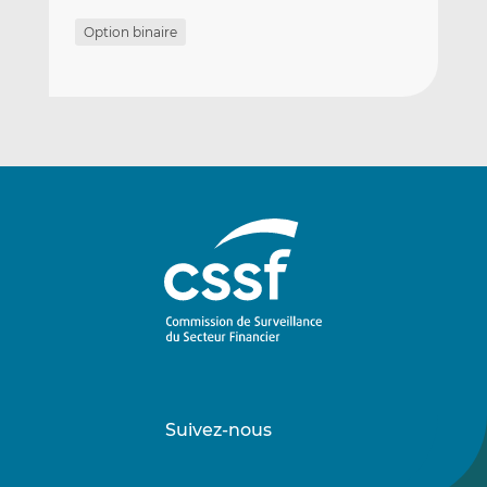
Option binaire
Suivez-nous
Suivez-
Suivez-
nous
nous