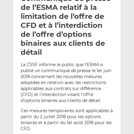
e
g
g
de l’ESMA relatif à la
r
e
e
limitation de l’offre de
p
r
r
CFD et à l’interdiction
a
s
s
r
u
u
de l’offre d’options
e
r
r
binaires aux clients de
m
L
F
détail
a
i
a
i
n
c
La CSSF informe le public que l’ESMA a
l
k
e
publié un communiqué de presse le 1er juin
e
b
2018 concernant les nouvelles mesures
d
o
adoptées en relation avec les restrictions
I
o
applicables aux contrats sur différence
n
k
(CFD) et l’interdiction visant l’offre
d’options binaires aux clients de détail.
Ces mesures temporaires sont applicables à
partir du 2 juillet 2018 pour les options
binaires et à partir du 1er août 2018 pour les
CFD.