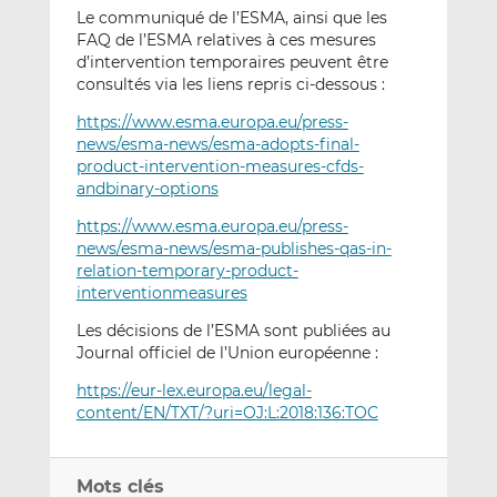
Le communiqué de l’ESMA, ainsi que les
FAQ de l’ESMA relatives à ces mesures
d’intervention temporaires peuvent être
consultés via les liens repris ci-dessous :
https://www.esma.europa.eu/press-
news/esma-news/esma-adopts-final-
product-intervention-measures-cfds-
andbinary-options
https://www.esma.europa.eu/press-
news/esma-news/esma-publishes-qas-in-
relation-temporary-product-
interventionmeasures
Les décisions de l’ESMA sont publiées au
Journal officiel de l’Union européenne :
https://eur-lex.europa.eu/legal-
content/EN/TXT/?uri=OJ:L:2018:136:TOC
Mots clés