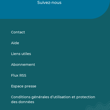
Suivez-nous
Suivez-
Suivez-
nous
nous
sur
sur
LinkedIn
Vimeo
Contact
Aide
Liens utiles
Abonnement
Flux RSS
Espace presse
Conditions générales d’utilisation et protection
des données