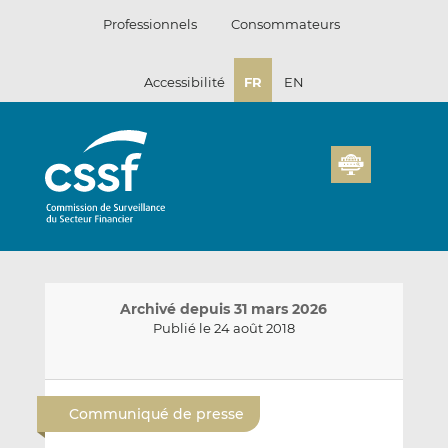
Passer
Professionnels
Consommateurs
au
contenu
Accessibilité
FR
EN
Archivé depuis 31 mars 2026
Publié le 24 août 2018
E
P
P
n
a
a
Communiqué de presse
v
r
r
o
t
t