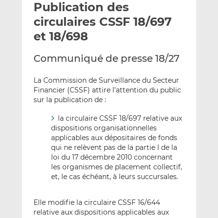
Publication des
y
a
a
e
g
g
circulaires CSSF 18/697
r
e
e
et 18/698
p
r
r
a
s
s
Communiqué de presse 18/27
r
u
u
e
r
r
La Commission de Surveillance du Secteur
m
L
F
Financier (CSSF) attire l’attention du public
a
i
a
sur la publication de :
i
n
c
l
k
e
la circulaire CSSF 18/697 relative aux
dispositions organisationnelles
e
b
applicables aux dépositaires de fonds
d
o
qui ne relèvent pas de la partie I de la
I
o
loi du 17 décembre 2010 concernant
n
k
les organismes de placement collectif,
et, le cas échéant, à leurs succursales.
Elle modifie la circulaire CSSF 16/644
relative aux dispositions applicables aux