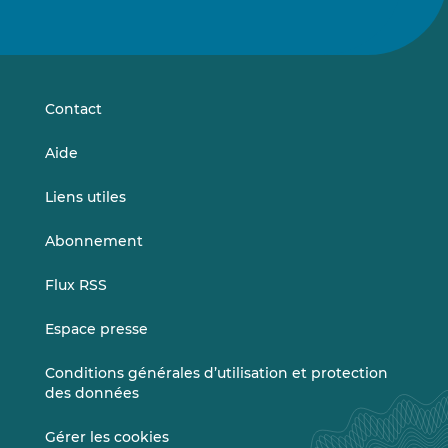
Suivez-
Suivez-
nous
nous
sur
sur
LinkedIn
Vimeo
Contact
Aide
Liens utiles
Abonnement
Flux RSS
Espace presse
Conditions générales d’utilisation et protection
des données
Gérer les cookies