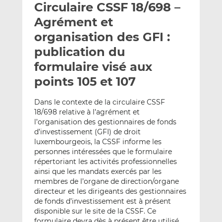
Circulaire CSSF 18/698 –
y
a
a
e
g
g
Agrément et
r
e
e
organisation des GFI :
p
r
r
publication du
a
s
s
r
u
u
formulaire visé aux
e
r
r
points 105 et 107
m
L
F
a
i
a
Dans le contexte de la circulaire CSSF
i
n
c
18/698 relative à l’agrément et
l
k
e
l’organisation des gestionnaires de fonds
e
b
d’investissement (GFI) de droit
luxembourgeois, la CSSF informe les
d
o
personnes intéressées que le formulaire
I
o
répertoriant les activités professionnelles
n
k
ainsi que les mandats exercés par les
membres de l’organe de direction/organe
directeur et les dirigeants des gestionnaires
de fonds d’investissement est à présent
disponible sur le site de la CSSF. Ce
formulaire devra dès à présent être utilisé