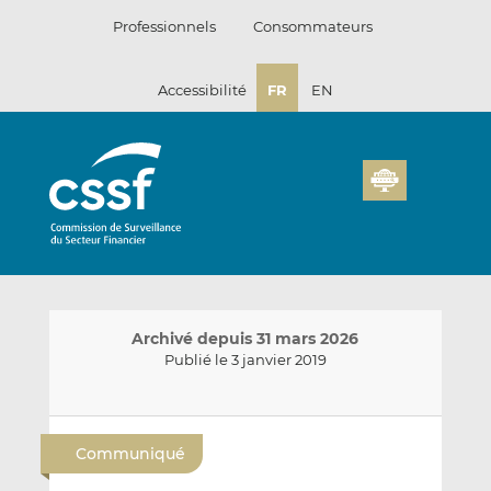
Passer
Professionnels
Consommateurs
au
contenu
Accessibilité
FR
EN
Archivé depuis 31 mars 2026
Publié le 3 janvier 2019
E
P
P
n
a
a
Communiqué
v
r
r
o
t
t