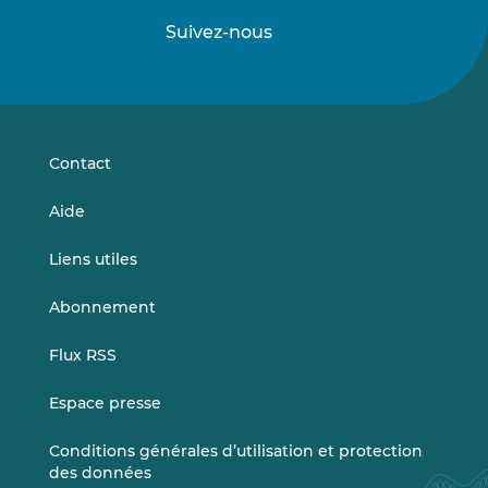
Suivez-nous
Suivez-
Suivez-
nous
nous
sur
sur
LinkedIn
Vimeo
Contact
Aide
Liens utiles
Abonnement
Flux RSS
Espace presse
Conditions générales d’utilisation et protection
des données