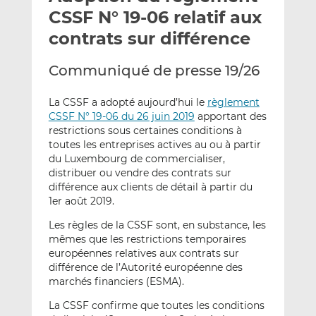
e
g
g
CSSF N° 19-06 relatif aux
r
e
e
contrats sur différence
p
r
r
a
s
s
Communiqué de presse 19/26
r
u
u
e
r
r
La CSSF a adopté aujourd’hui le
règlement
m
L
F
CSSF N° 19-06 du 26 juin 2019
apportant des
a
i
a
restrictions sous certaines conditions à
i
n
c
toutes les entreprises actives au ou à partir
l
k
e
du Luxembourg de commercialiser,
distribuer ou vendre des contrats sur
e
b
différence aux clients de détail à partir du
d
o
1er août 2019.
I
o
n
k
Les règles de la CSSF sont, en substance, les
mêmes que les restrictions temporaires
européennes relatives aux contrats sur
différence de l’Autorité européenne des
marchés financiers (ESMA).
La CSSF confirme que toutes les conditions