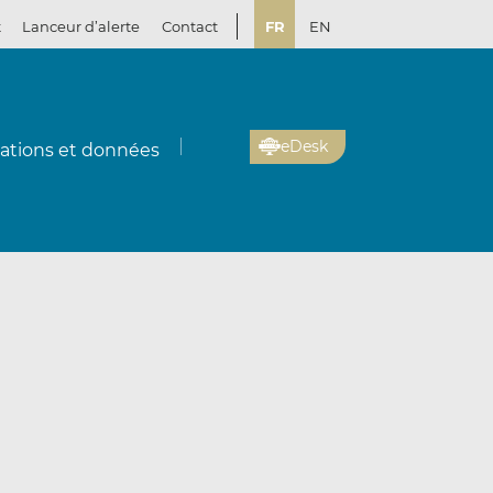
t
Lanceur d’alerte
Contact
FR
EN
eDesk
cations et données