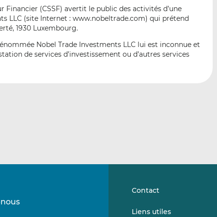
p
r
r
Financier (CSSF) avertit le public des activités d’une
a
s
s
 LLC (site Internet : www.nobeltrade.com) qui prétend
r
u
u
iberté, 1930 Luxembourg.
e
r
r
 dénommée Nobel Trade Investments LLC lui est inconnue et
m
L
F
tation de services d’investissement ou d’autres services
a
i
a
i
n
c
l
k
e
e
b
d
o
I
o
n
k
Contact
-nous
Suivez-
Suivez-
Liens utiles