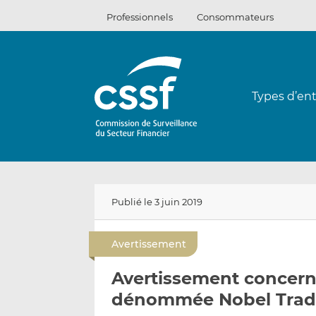
Passer
Professionnels
Consommateurs
au
contenu
Types d’ent
Publié le 3 juin 2019
Avertissement
Avertissement concerna
dénommée Nobel Trad