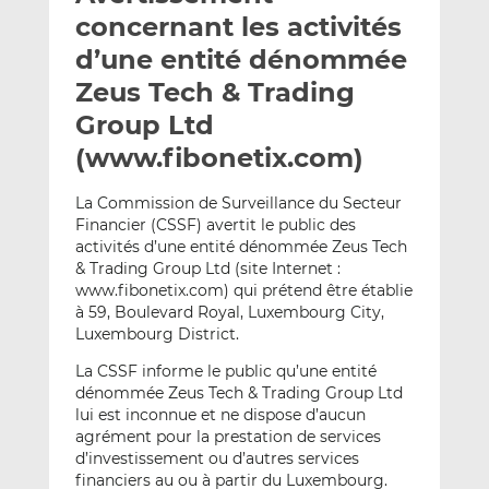
e
g
g
concernant les activités
r
e
e
d’une entité dénommée
p
r
r
Zeus Tech & Trading
a
s
s
r
u
u
Group Ltd
e
r
r
(www.fibonetix.com)
m
L
F
a
i
a
La Commission de Surveillance du Secteur
i
n
c
Financier (CSSF) avertit le public des
l
k
e
activités d’une entité dénommée Zeus Tech
e
b
& Trading Group Ltd (site Internet :
www.fibonetix.com) qui prétend être établie
d
o
à 59, Boulevard Royal, Luxembourg City,
I
o
Luxembourg District.
n
k
La CSSF informe le public qu’une entité
dénommée Zeus Tech & Trading Group Ltd
lui est inconnue et ne dispose d’aucun
agrément pour la prestation de services
d’investissement ou d’autres services
financiers au ou à partir du Luxembourg.