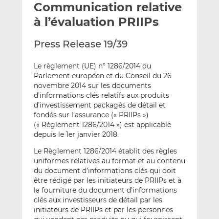
Communication relative
y
a
a
e
g
g
à l’évaluation PRIIPs
r
e
e
p
r
r
Press Release 19/39
a
s
s
r
u
u
Le règlement (UE) n° 1286/2014 du
e
r
r
Parlement européen et du Conseil du 26
m
L
F
novembre 2014 sur les documents
d’informations clés relatifs aux produits
a
i
a
d’investissement packagés de détail et
i
n
c
fondés sur l’assurance (« PRIIPs »)
l
k
e
(« Règlement 1286/2014 ») est applicable
e
b
depuis le 1er janvier 2018.
d
o
Le Règlement 1286/2014 établit des règles
I
o
uniformes relatives au format et au contenu
n
k
du document d’informations clés qui doit
être rédigé par les initiateurs de PRIIPs et à
la fourniture du document d’informations
clés aux investisseurs de détail par les
initiateurs de PRIIPs et par les personnes