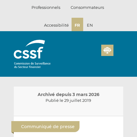
Passer
Professionnels
Consommateurs
au
contenu
Accessibilité
FR
EN
Archivé depuis 3 mars 2026
Publié le 29 juillet 2019
E
P
P
n
a
a
Communiqué de presse
v
r
r
o
t
t