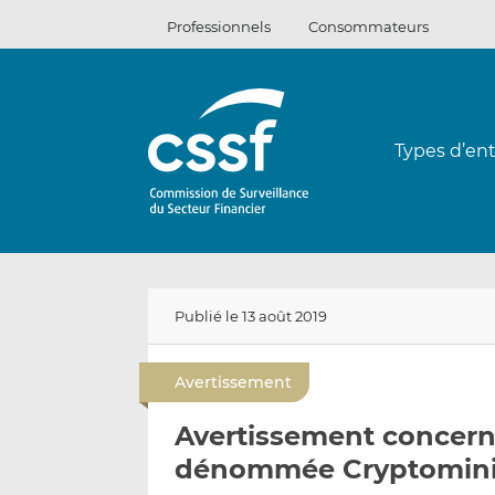
Passer
Professionnels
Consommateurs
au
contenu
Types d’ent
Publié le 13 août 2019
Avertissement
Avertissement concerna
dénommée Cryptomini