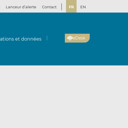
t
Lanceur d’alerte
Contact
FR
EN
eDesk
cations et données