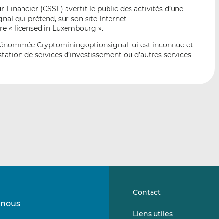
p
r
r
Financier (CSSF) avertit le public des activités d’une
a
s
s
l qui prétend, sur son site Internet
r
u
u
re « licensed in Luxembourg ».
e
r
r
 dénommée Cryptominingoptionsignal lui est inconnue et
m
L
F
tation de services d’investissement ou d’autres services
a
i
a
i
n
c
l
k
e
e
b
d
o
I
o
n
k
Contact
-nous
Suivez-
Suivez-
Liens utiles