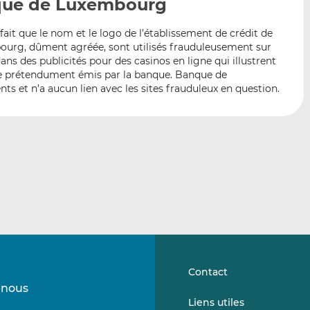
que de Luxembourg
p
r
r
a
s
s
 fait que le nom et le logo de l’établissement de crédit de
r
u
u
urg, dûment agréée, sont utilisés frauduleusement sur
e
r
r
ans des publicités pour des casinos en ligne qui illustrent
m
L
F
pte prétendument émis par la banque. Banque de
a
i
a
 et n’a aucun lien avec les sites frauduleux en question.
i
n
c
l
k
e
e
b
d
o
I
o
n
k
Contact
-nous
Suivez-
Suivez-
Liens utiles