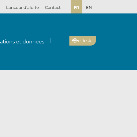
t
Lanceur d’alerte
Contact
FR
EN
eDesk
cations et données