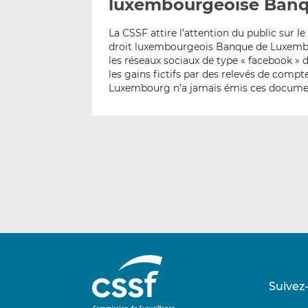
luxembourgeoise Ban
La CSSF attire l’attention du public sur le
droit luxembourgeois Banque de Luxembo
les réseaux sociaux de type « facebook » d
les gains fictifs par des relevés de com
Luxembourg n’a jamais émis ces documents
Suivez