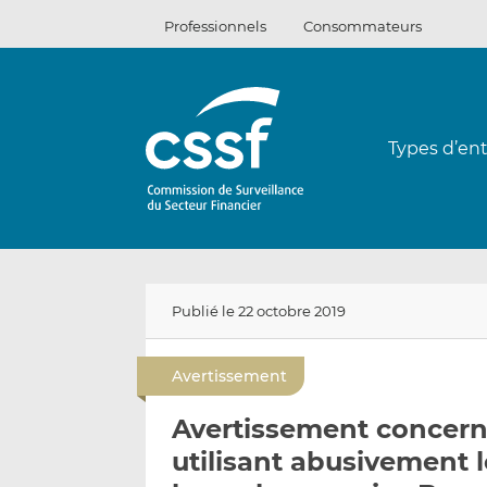
Passer
Professionnels
Consommateurs
au
contenu
Types d’ent
Publié le 22 octobre 2019
Avertissement
Avertissement concerna
utilisant abusivement 